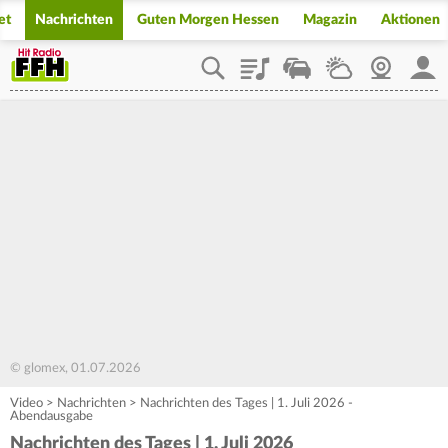
et
Nachrichten
Guten Morgen Hessen
Magazin
Aktionen
Playlist
Staupilot
Wetter
Webcam
Mein
© glomex, 01.07.2026
Video
>
Nachrichten
>
Nachrichten des Tages | 1. Juli 2026 -
Abendausgabe
Nachrichten des Tages | 1. Juli 2026