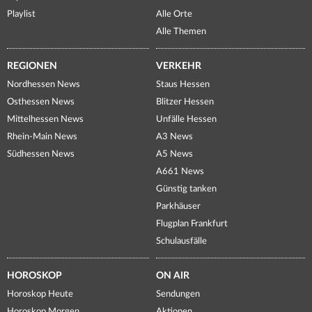
Playlist
Alle Orte
Alle Themen
REGIONEN
VERKEHR
Nordhessen News
Staus Hessen
Osthessen News
Blitzer Hessen
Mittelhessen News
Unfälle Hessen
Rhein-Main News
A3 News
Südhessen News
A5 News
A661 News
Günstig tanken
Parkhäuser
Flugplan Frankfurt
Schulausfälle
HOROSKOP
ON AIR
Horoskop Heute
Sendungen
Horoskop Morgen
Aktionen