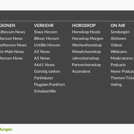
GIONEN
VERKEHR
HOROSKOP
ON AIR
dhessen News
Staus Hessen
Horoskop Heute
Sendungen
hessen News
Blitzer Hessen
Horoskop Morgen
Aktionen
telhessen News
Unfälle Hessen
Wochenhoroskop
Videos
in-Main News
A3 News
Monatshoroskop
Webcams
hessen News
A5 News
Jahreshoroskop
Moderatoren
A661 News
Partnerhoroskop
Podcasts
Günstig tanken
Aszendent
News-Podcas
Parkhäuser
Themen-Tick
Flugplan Frankfurt
Voting
Schulausfälle
llungen