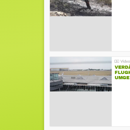
VERD
FLUGH
UMGE