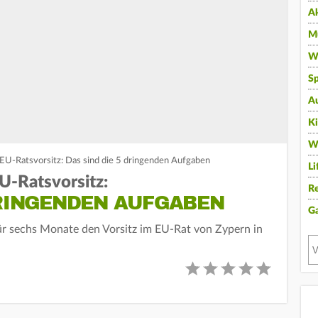
A
Mu
Wi
Sp
A
K
W
EU-Ratsvorsitz: Das sind die 5 dringenden Aufgaben
Li
U-Ratsvorsitz:
Re
DRINGENDEN AUFGABEN
G
für sechs Monate den Vorsitz im EU-Rat von Zypern in