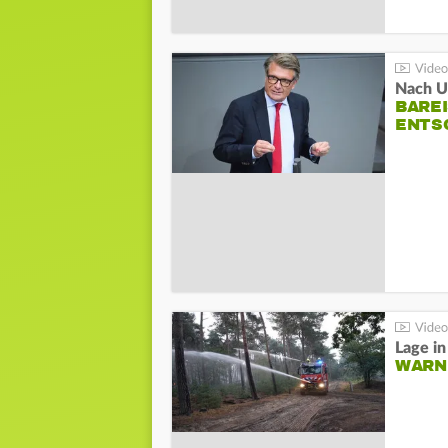
Nach Un
BAREI
NTSC
WARN