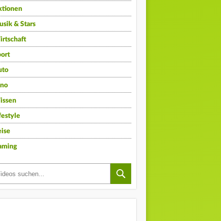
ktionen
sik & Stars
rtschaft
ort
uto
ino
issen
festyle
ise
aming