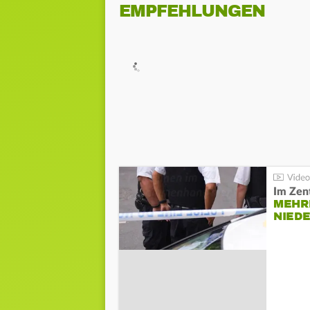
EMPFEHLUNGEN
Im Zen
MEHR
NIED