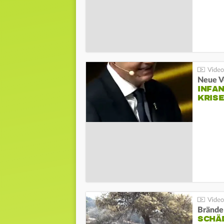
Neue V
INFA
KRIS
Brände
SCHÄ