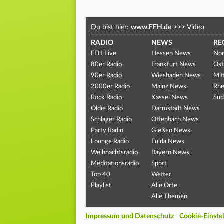
Du bist hier:
www.FFH.de
>>>
Video
RADIO
NEWS
RE
FFH Live
Hessen News
Nor
80er Radio
Frankfurt News
Ost
90er Radio
Wiesbaden News
Mit
2000er Radio
Mainz News
Rhe
Rock Radio
Kassel News
Süd
Oldie Radio
Darmstadt News
Schlager Radio
Offenbach News
Party Radio
Gießen News
Lounge Radio
Fulda News
Weihnachtsradio
Bayern News
Meditationsradio
Sport
Top 40
Wetter
Playlist
Alle Orte
Alle Themen
Impressum und Datenschutz
Cookie-Einste