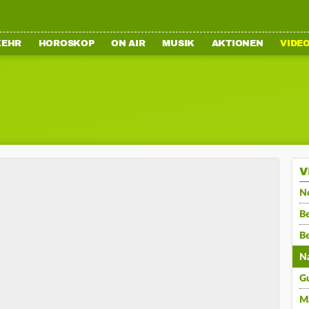
KEHR
HOROSKOP
ON AIR
MUSIK
AKTIONEN
VIDE
V
N
Be
B
N
G
M