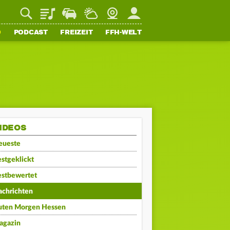
Playlist
Staupilot
Wetter
Webcam
Mein FFH
O
PODCAST
FREIZEIT
FFH-WELT
IDEOS
eueste
stgeklickt
estbewertet
achrichten
uten Morgen Hessen
agazin