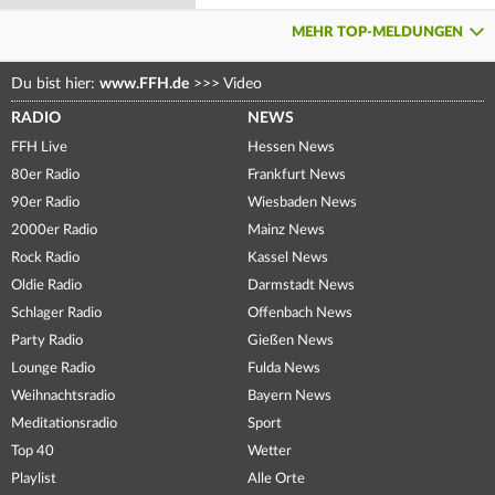
MEHR TOP-MELDUNGEN
Du bist hier:
www.FFH.de
>>>
Video
RADIO
NEWS
FFH Live
Hessen News
80er Radio
Frankfurt News
90er Radio
Wiesbaden News
2000er Radio
Mainz News
Rock Radio
Kassel News
Oldie Radio
Darmstadt News
Schlager Radio
Offenbach News
Party Radio
Gießen News
Lounge Radio
Fulda News
Weihnachtsradio
Bayern News
Meditationsradio
Sport
Top 40
Wetter
Playlist
Alle Orte