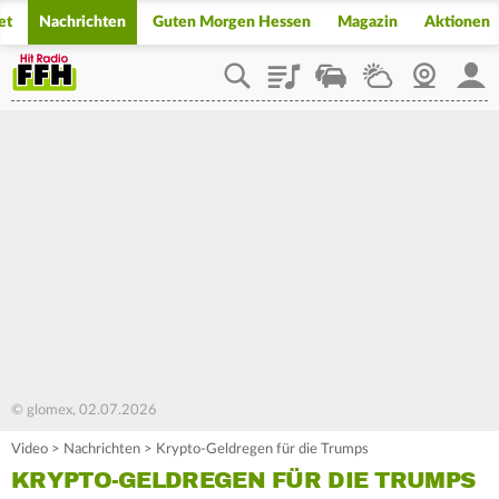
et
Nachrichten
Guten Morgen Hessen
Magazin
Aktionen
Playlist
Staupilot
Wetter
Webcam
Mein
© glomex, 02.07.2026
Video
>
Nachrichten
>
Krypto-Geldregen für die Trumps
KRYPTO-GELDREGEN FÜR DIE TRUMPS