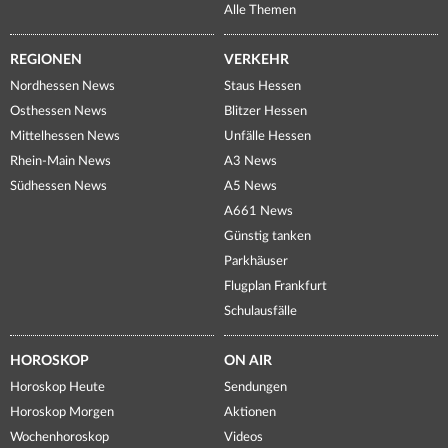
Alle Themen
REGIONEN
VERKEHR
Nordhessen News
Staus Hessen
Osthessen News
Blitzer Hessen
Mittelhessen News
Unfälle Hessen
Rhein-Main News
A3 News
Südhessen News
A5 News
A661 News
Günstig tanken
Parkhäuser
Flugplan Frankfurt
Schulausfälle
HOROSKOP
ON AIR
Horoskop Heute
Sendungen
Horoskop Morgen
Aktionen
Wochenhoroskop
Videos