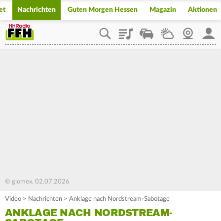
et
Nachrichten
Guten Morgen Hessen
Magazin
Aktionen
Playlist
Staupilot
Wetter
Webcam
Mein
© glomex, 02.07.2026
Video
>
Nachrichten
>
Anklage nach Nordstream-Sabotage
ANKLAGE NACH NORDSTREAM-