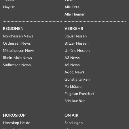
Top 40
Wetter
Playlist
Alle Orte
Alle Themen
REGIONEN
VERKEHR
Nordhessen News
Staus Hessen
Osthessen News
Blitzer Hessen
Mittelhessen News
Unfälle Hessen
Rhein-Main News
A3 News
Südhessen News
A5 News
A661 News
Günstig tanken
Parkhäuser
Flugplan Frankfurt
Schulausfälle
HOROSKOP
ON AIR
Horoskop Heute
Sendungen