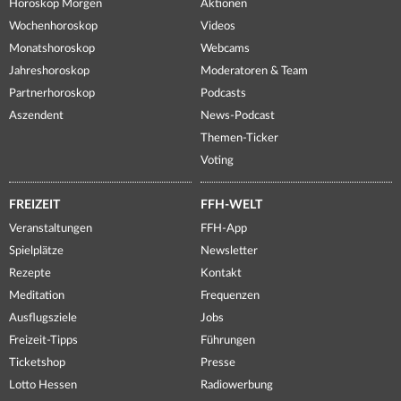
Horoskop Morgen
Aktionen
Wochenhoroskop
Videos
Monatshoroskop
Webcams
Jahreshoroskop
Moderatoren & Team
Partnerhoroskop
Podcasts
Aszendent
News-Podcast
Themen-Ticker
Voting
FREIZEIT
FFH-WELT
Veranstaltungen
FFH-App
Spielplätze
Newsletter
Rezepte
Kontakt
Meditation
Frequenzen
Ausflugsziele
Jobs
Freizeit-Tipps
Führungen
Ticketshop
Presse
Lotto Hessen
Radiowerbung