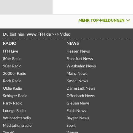
MEHR TOP-MELDUNGEN
Du bist hier:
www.FFH.de
>>>
Video
RADIO
NEWS
FFH Live
Hessen News
80er Radio
Frankfurt News
90er Radio
Wiesbaden News
2000er Radio
Mainz News
Rock Radio
Kassel News
Oldie Radio
Darmstadt News
Schlager Radio
Offenbach News
Party Radio
Gießen News
Lounge Radio
Fulda News
Weihnachtsradio
Bayern News
Meditationsradio
Sport