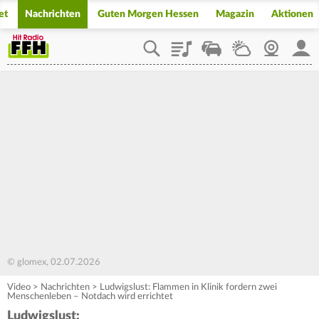
et
Nachrichten
Guten Morgen Hessen
Magazin
Aktionen
Playlist
Staupilot
Wetter
Webcam
Mein
© glomex, 02.07.2026
Video
>
Nachrichten
>
Ludwigslust: Flammen in Klinik fordern zwei
Menschenleben – Notdach wird errichtet
Ludwigslust: