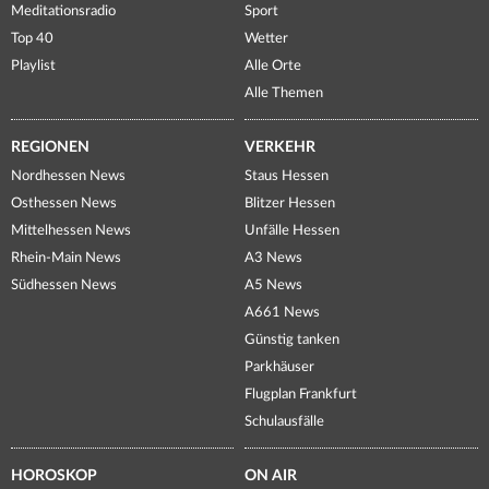
Meditationsradio
Sport
Top 40
Wetter
Playlist
Alle Orte
Alle Themen
REGIONEN
VERKEHR
Nordhessen News
Staus Hessen
Osthessen News
Blitzer Hessen
Mittelhessen News
Unfälle Hessen
Rhein-Main News
A3 News
Südhessen News
A5 News
A661 News
Günstig tanken
Parkhäuser
Flugplan Frankfurt
Schulausfälle
HOROSKOP
ON AIR