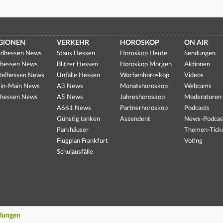
GIONEN
VERKEHR
HOROSKOP
ON AIR
dhessen News
Staus Hessen
Horoskop Heute
Sendungen
hessen News
Blitzer Hessen
Horoskop Morgen
Aktionen
telhessen News
Unfälle Hessen
Wochenhoroskop
Videos
in-Main News
A3 News
Monatshoroskop
Webcams
hessen News
A5 News
Jahreshoroskop
Moderatoren
A661 News
Partnerhoroskop
Podcasts
Günstig tanken
Aszendent
News-Podcas
Parkhäuser
Themen-Tick
Flugplan Frankfurt
Voting
Schulausfälle
llungen