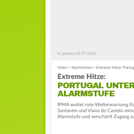
© glomex, 02.07.2026
Video
>
Nachrichten
>
Extreme Hitze: Portu
Extreme Hitze:
PORTUGAL UNTE
ALARMSTUFE
IPMA weitet rote Wetterwarnung für 
Santarém und Viana do Castelo mind
Alarmstufe und verschärft Zugang z