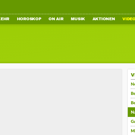
KEHR
HOROSKOP
ON AIR
MUSIK
AKTIONEN
VIDE
V
N
Be
B
N
G
M