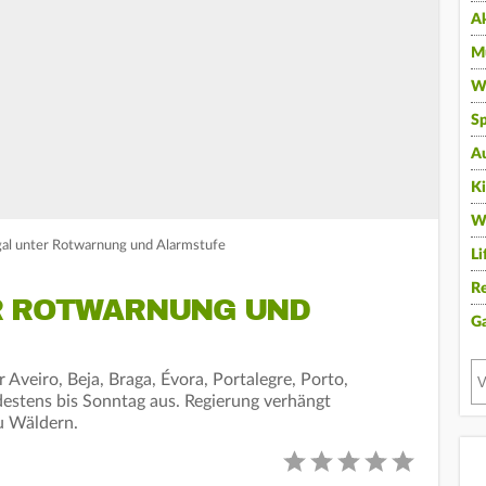
A
Mu
Wi
Sp
A
K
W
gal unter Rotwarnung und Alarmstufe
Li
Re
R ROTWARNUNG UND
G
Aveiro, Beja, Braga, Évora, Portalegre, Porto,
estens bis Sonntag aus. Regierung verhängt
u Wäldern.