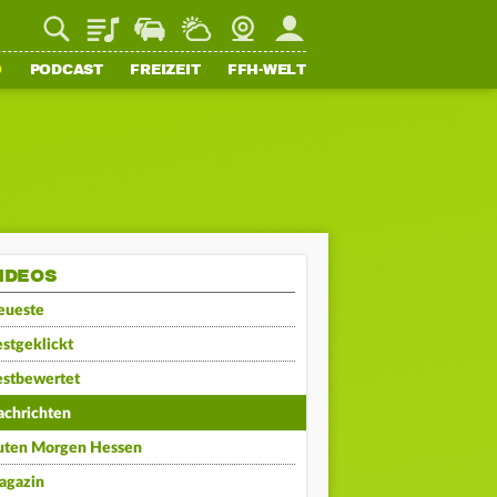
Playlist
Staupilot
Wetter
Webcam
Mein FFH
O
PODCAST
FREIZEIT
FFH-WELT
IDEOS
eueste
stgeklickt
estbewertet
achrichten
uten Morgen Hessen
agazin