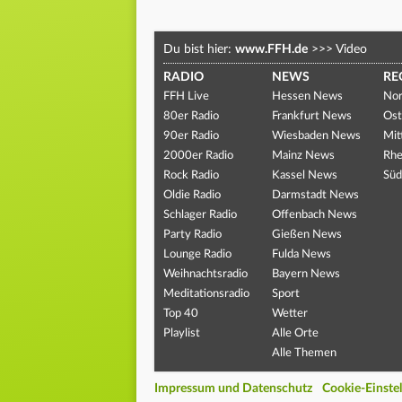
Du bist hier:
www.FFH.de
>>>
Video
RADIO
NEWS
RE
FFH Live
Hessen News
Nor
80er Radio
Frankfurt News
Ost
90er Radio
Wiesbaden News
Mit
2000er Radio
Mainz News
Rhe
Rock Radio
Kassel News
Süd
Oldie Radio
Darmstadt News
Schlager Radio
Offenbach News
Party Radio
Gießen News
Lounge Radio
Fulda News
Weihnachtsradio
Bayern News
Meditationsradio
Sport
Top 40
Wetter
Playlist
Alle Orte
Alle Themen
Impressum und Datenschutz
Cookie-Einste