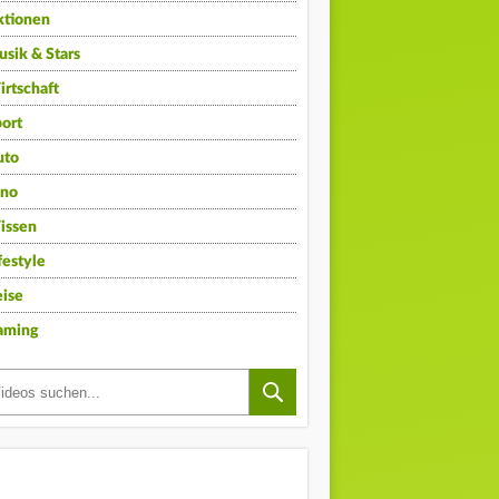
ktionen
sik & Stars
rtschaft
ort
uto
ino
issen
festyle
ise
aming