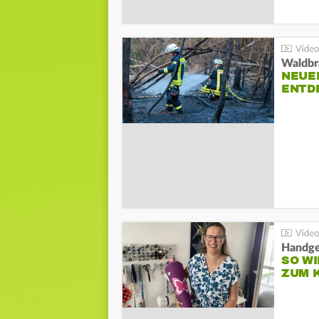
Waldbr
NEUE
ENTD
Handge
SO WI
ZUM 