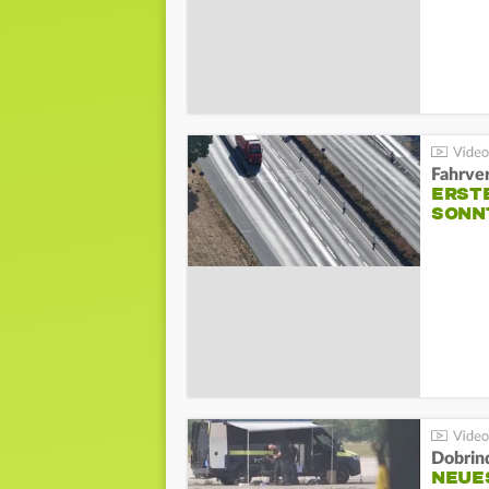
Fahrve
ERST
SONN
Dobrin
NEUE