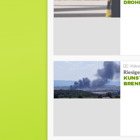
DROH
Riesige
KUNS
BREN