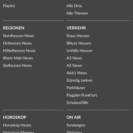
Playlist
Alle Orte
Alle Themen
REGIONEN
VERKEHR
Nordhessen News
Staus Hessen
Osthessen News
Blitzer Hessen
Mittelhessen News
Unfälle Hessen
Rhein-Main News
A3 News
Südhessen News
A5 News
A661 News
Günstig tanken
Parkhäuser
Flugplan Frankfurt
Schulausfälle
HOROSKOP
ON AIR
Horoskop Heute
Sendungen
Horoskop Morgen
Aktionen