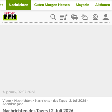
et
Nachrichten
Guten Morgen Hessen
Magazin
Aktionen
Playlist
Staupilot
Wetter
Webcam
Mein
© glomex, 02.07.2026
Video
>
Nachrichten
>
Nachrichten des Tages | 2. Juli 2026 -
Abendausgabe
Nachrichten des Tages | 2. Juli 2026