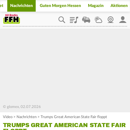
et
Nachrichten
Guten Morgen Hessen
Magazin
Aktionen
Playlist
Staupilot
Wetter
Webcam
Mein
© glomex, 02.07.2026
Video
>
Nachrichten
>
Trumps Great American State Fair floppt
TRUMPS GREAT AMERICAN STATE FAIR