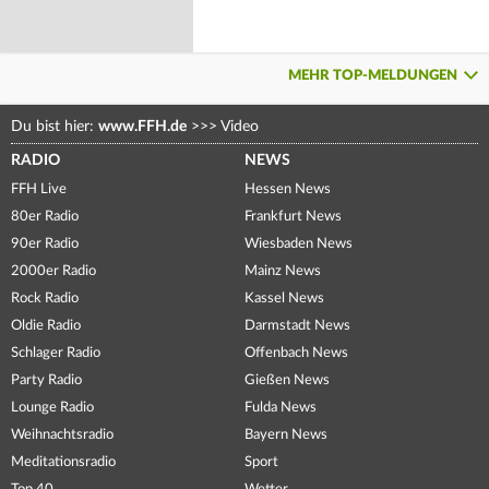
MEHR TOP-MELDUNGEN
Du bist hier:
www.FFH.de
>>>
Video
RADIO
NEWS
FFH Live
Hessen News
80er Radio
Frankfurt News
90er Radio
Wiesbaden News
2000er Radio
Mainz News
Rock Radio
Kassel News
Oldie Radio
Darmstadt News
Schlager Radio
Offenbach News
Party Radio
Gießen News
Lounge Radio
Fulda News
Weihnachtsradio
Bayern News
Meditationsradio
Sport