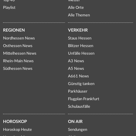
Top 40
Wetter
Playlist
Alle Orte
Alle Themen
REGIONEN
VERKEHR
Nordhessen News
Staus Hessen
Osthessen News
Blitzer Hessen
Mittelhessen News
Unfälle Hessen
Rhein-Main News
A3 News
Südhessen News
A5 News
A661 News
Günstig tanken
Parkhäuser
Flugplan Frankfurt
Schulausfälle
HOROSKOP
ON AIR
Horoskop Heute
Sendungen