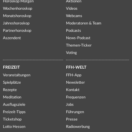
Horoskop Morgen
Aktionen
Wochenhoroskop
Videos
Monatshoroskop
Webcams
Jahreshoroskop
Moderatoren & Team
Partnerhoroskop
Podcasts
Aszendent
News-Podcast
Themen-Ticker
Voting
FREIZEIT
FFH-WELT
Veranstaltungen
FFH-App
Spielplätze
Newsletter
Rezepte
Kontakt
Meditation
Frequenzen
Ausflugsziele
Jobs
Freizeit-Tipps
Führungen
Ticketshop
Presse
Lotto Hessen
Radiowerbung