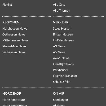
Playlist
Alle Orte
Alle Themen
REGIONEN
VERKEHR
Nordhessen News
Staus Hessen
Osthessen News
Blitzer Hessen
Mittelhessen News
Unfälle Hessen
Rhein-Main News
A3 News
Südhessen News
A5 News
A661 News
Günstig tanken
Parkhäuser
Flugplan Frankfurt
Schulausfälle
HOROSKOP
ON AIR
Horoskop Heute
Sendungen
Horoskop Morgen
Aktionen