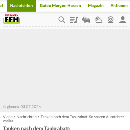
et
Nachrichten
Guten Morgen Hessen
Magazin
Aktionen
Playlist
Staupilot
Wetter
Webcam
Mein
© glomex, 03.07.2026
Video
>
Nachrichten
>
Tanken nach dem Tankrabatt: So sparen Autofahrer
weiter
Tanken nach dem Tankrabatt: