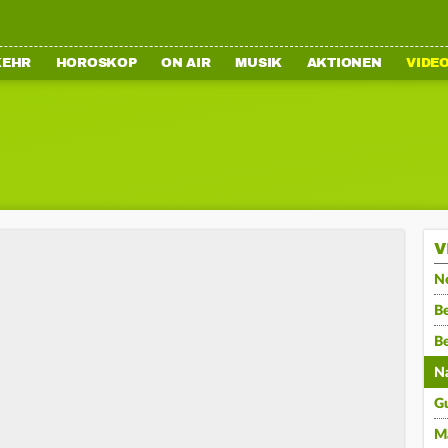
KEHR
HOROSKOP
ON AIR
MUSIK
AKTIONEN
VIDE
V
N
Be
B
N
G
M