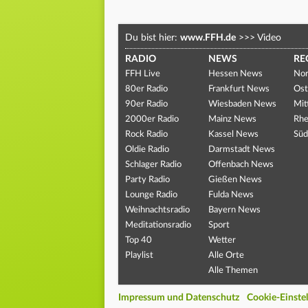
Du bist hier:
www.FFH.de
>>>
Video
RADIO
NEWS
RE
FFH Live
Hessen News
Nor
80er Radio
Frankfurt News
Ost
90er Radio
Wiesbaden News
Mit
2000er Radio
Mainz News
Rhe
Rock Radio
Kassel News
Süd
Oldie Radio
Darmstadt News
Schlager Radio
Offenbach News
Party Radio
Gießen News
Lounge Radio
Fulda News
Weihnachtsradio
Bayern News
Meditationsradio
Sport
Top 40
Wetter
Playlist
Alle Orte
Alle Themen
Impressum und Datenschutz
Cookie-Einste