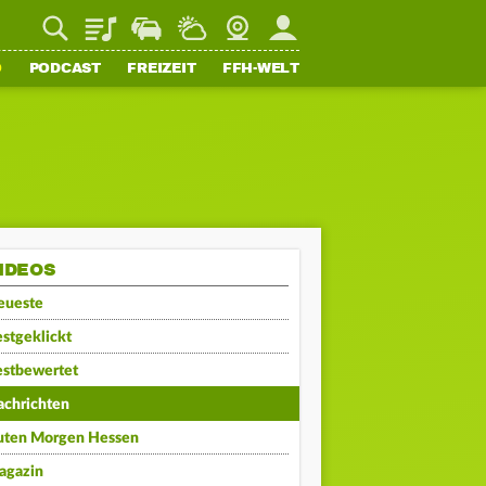
Playlist
Staupilot
Wetter
Webcam
Mein FFH
O
PODCAST
FREIZEIT
FFH-WELT
IDEOS
eueste
stgeklickt
estbewertet
achrichten
uten Morgen Hessen
agazin