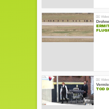
Drohnen
ERMI
FLUG
Vermis
TOD 