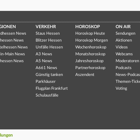
GIONEN
VERKEHR
HOROSKOP
ON AIR
dhessen News
Staus Hessen
Horoskop Heute
Sendungen
hessen News
Blitzer Hessen
Horoskop Morgen
Aktionen
telhessen News
Unfälle Hessen
Wochenhoroskop
Videos
in-Main News
A3 News
Monatshoroskop
Webcams
hessen News
A5 News
Jahreshoroskop
Moderatoren
A661 News
Partnerhoroskop
Podcasts
Günstig tanken
Aszendent
News-Podcas
Parkhäuser
Themen-Tick
Flugplan Frankfurt
Voting
Schulausfälle
llungen