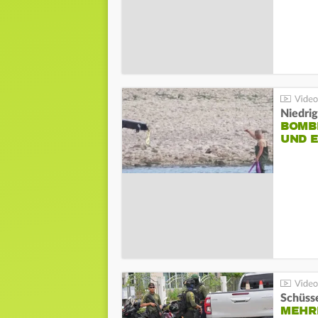
Niedri
BOMB
UND 
Schüsse
MEHRE