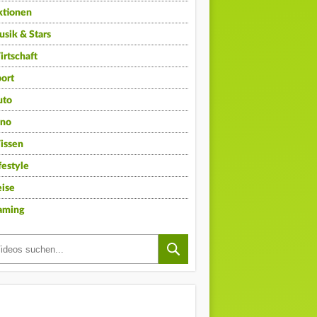
ktionen
sik & Stars
rtschaft
ort
uto
ino
issen
festyle
ise
aming