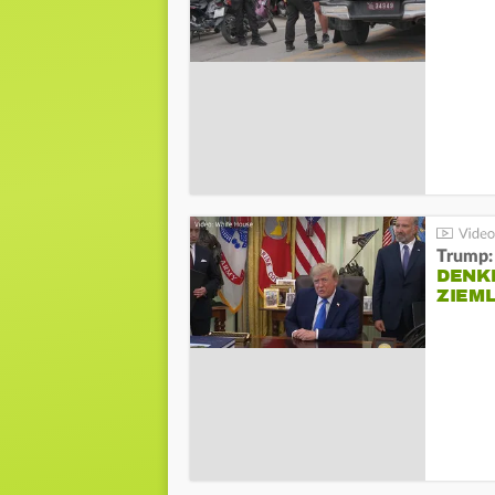
Trump:
DENKE
ZIEML