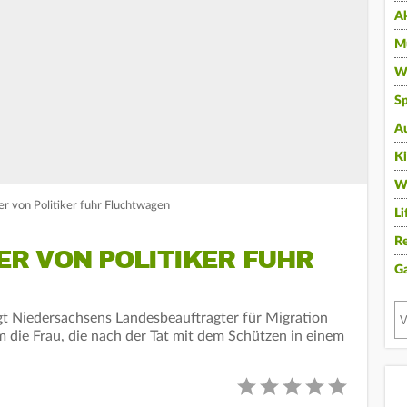
A
Mu
Wi
Sp
A
K
W
r von Politiker fuhr Fluchtwagen
Li
Re
R VON POLITIKER FUHR
G
gt Niedersachsens Landesbeauftragter für Migration
m die Frau, die nach der Tat mit dem Schützen in einem