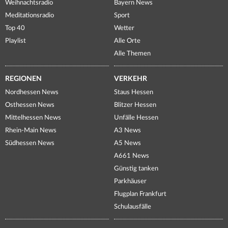
Weihnachtsradio
Bayern News
Meditationsradio
Sport
Top 40
Wetter
Playlist
Alle Orte
Alle Themen
REGIONEN
VERKEHR
Nordhessen News
Staus Hessen
Osthessen News
Blitzer Hessen
Mittelhessen News
Unfälle Hessen
Rhein-Main News
A3 News
Südhessen News
A5 News
A661 News
Günstig tanken
Parkhäuser
Flugplan Frankfurt
Schulausfälle