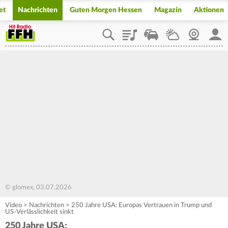
et
Nachrichten
Guten Morgen Hessen
Magazin
Aktionen
Playlist
Staupilot
Wetter
Webcam
Mein
© glomex, 03.07.2026
Video
>
Nachrichten
>
250 Jahre USA: Europas Vertrauen in Trump und
US-Verlässlichkeit sinkt
250 Jahre USA: