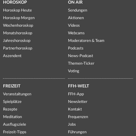
HOROSKOP
ON AIR
Horoskop Heute
Sendungen
Horoskop Morgen
Aktionen
Wochenhoroskop
Videos
Monatshoroskop
Webcams
Jahreshoroskop
Moderatoren & Team
Partnerhoroskop
Podcasts
Aszendent
News-Podcast
Themen-Ticker
Voting
FREIZEIT
FFH-WELT
Veranstaltungen
FFH-App
Spielplätze
Newsletter
Rezepte
Kontakt
Meditation
Frequenzen
Ausflugsziele
Jobs
Freizeit-Tipps
Führungen