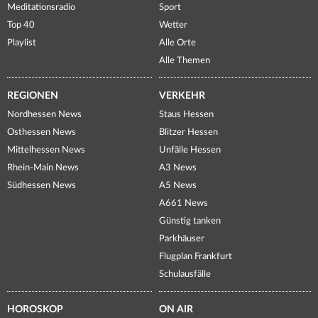
Meditationsradio
Sport
Top 40
Wetter
Playlist
Alle Orte
Alle Themen
REGIONEN
VERKEHR
Nordhessen News
Staus Hessen
Osthessen News
Blitzer Hessen
Mittelhessen News
Unfälle Hessen
Rhein-Main News
A3 News
Südhessen News
A5 News
A661 News
Günstig tanken
Parkhäuser
Flugplan Frankfurt
Schulausfälle
HOROSKOP
ON AIR