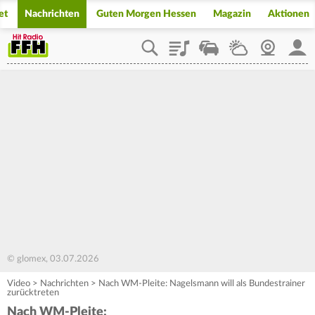
et
Nachrichten
Guten Morgen Hessen
Magazin
Aktionen
Playlist
Staupilot
Wetter
Webcam
Mein
© glomex, 03.07.2026
Video
>
Nachrichten
>
Nach WM-Pleite: Nagelsmann will als Bundestrainer
zurücktreten
Nach WM-Pleite: