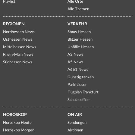
Playlist
Alle Orte
Alle Themen
REGIONEN
VERKEHR
Nordhessen News
Staus Hessen
Osthessen News
Blitzer Hessen
Mittelhessen News
Unfälle Hessen
Rhein-Main News
A3 News
Südhessen News
A5 News
A661 News
Günstig tanken
Parkhäuser
Flugplan Frankfurt
Schulausfälle
HOROSKOP
ON AIR
Horoskop Heute
Sendungen
Horoskop Morgen
Aktionen