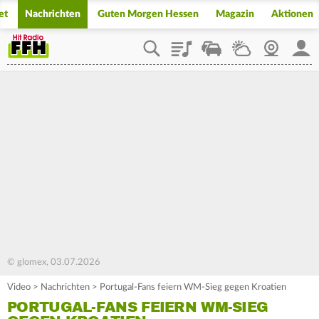
et
Nachrichten
Guten Morgen Hessen
Magazin
Aktionen
Playlist
Staupilot
Wetter
Webcam
Mein
© glomex, 03.07.2026
Video
>
Nachrichten
>
Portugal-Fans feiern WM-Sieg gegen Kroatien
PORTUGAL-FANS FEIERN WM-SIEG