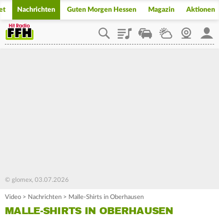
et
Nachrichten
Guten Morgen Hessen
Magazin
Aktionen
Playlist
Staupilot
Wetter
Webcam
Mein
© glomex, 03.07.2026
Video
>
Nachrichten
>
Malle-Shirts in Oberhausen
MALLE-SHIRTS IN OBERHAUSEN