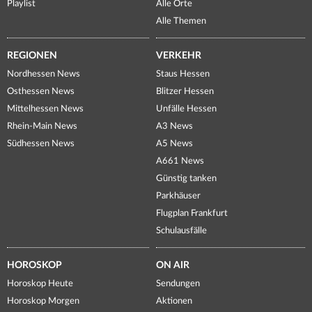
Playlist
Alle Orte
Alle Themen
REGIONEN
VERKEHR
Nordhessen News
Staus Hessen
Osthessen News
Blitzer Hessen
Mittelhessen News
Unfälle Hessen
Rhein-Main News
A3 News
Südhessen News
A5 News
A661 News
Günstig tanken
Parkhäuser
Flugplan Frankfurt
Schulausfälle
HOROSKOP
ON AIR
Horoskop Heute
Sendungen
Horoskop Morgen
Aktionen