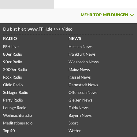
MEHR TOP-MELDUNGEN
Du bist hier:
www.FFH.de
>>>
Video
RADIO
NEWS
FFH Live
Hessen News
80er Radio
Frankfurt News
90er Radio
Wiesbaden News
2000er Radio
Mainz News
Rock Radio
Kassel News
Oldie Radio
Darmstadt News
Schlager Radio
Offenbach News
Party Radio
Gießen News
Lounge Radio
Fulda News
Weihnachtsradio
Bayern News
Meditationsradio
Sport
Top 40
Wetter