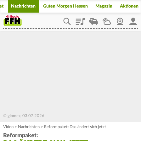
et
Nachrichten
Guten Morgen Hessen
Magazin
Aktionen
Playlist
Staupilot
Wetter
Webcam
Mein
© glomex, 03.07.2026
Video
>
Nachrichten
>
Reformpaket: Das ändert sich jetzt
Reformpaket: