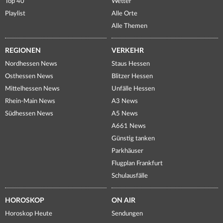
Top 40
Wetter
Playlist
Alle Orte
Alle Themen
REGIONEN
VERKEHR
Nordhessen News
Staus Hessen
Osthessen News
Blitzer Hessen
Mittelhessen News
Unfälle Hessen
Rhein-Main News
A3 News
Südhessen News
A5 News
A661 News
Günstig tanken
Parkhäuser
Flugplan Frankfurt
Schulausfälle
HOROSKOP
ON AIR
Horoskop Heute
Sendungen