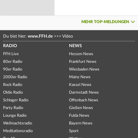
MEHR TOP-MELDUNGEN
Du bist hier:
www.FFH.de
>>>
Video
RADIO
NEWS
FFH Live
Hessen News
80er Radio
Frankfurt News
90er Radio
Wiesbaden News
2000er Radio
Mainz News
Rock Radio
Kassel News
Oldie Radio
Darmstadt News
Schlager Radio
Offenbach News
Party Radio
Gießen News
Lounge Radio
Fulda News
Weihnachtsradio
Bayern News
Meditationsradio
Sport