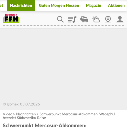
et
Nachrichten
Guten Morgen Hessen
Magazin
Aktionen
Playlist
Staupilot
Wetter
Webcam
Mein
© glomex, 03.07.2026
Video
>
Nachrichten
>
Schwerpunkt Mercosur-Abkommen: Wadephul
beendet Südamerika-Reise
Schwerpunkt Mercosur-Abkommen: