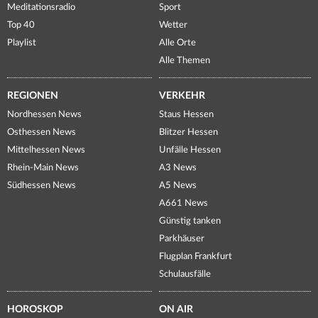
Meditationsradio
Sport
Top 40
Wetter
Playlist
Alle Orte
Alle Themen
REGIONEN
VERKEHR
Nordhessen News
Staus Hessen
Osthessen News
Blitzer Hessen
Mittelhessen News
Unfälle Hessen
Rhein-Main News
A3 News
Südhessen News
A5 News
A661 News
Günstig tanken
Parkhäuser
Flugplan Frankfurt
Schulausfälle
HOROSKOP
ON AIR