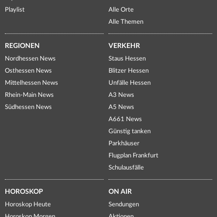
Playlist
Alle Orte
Alle Themen
REGIONEN
VERKEHR
Nordhessen News
Staus Hessen
Osthessen News
Blitzer Hessen
Mittelhessen News
Unfälle Hessen
Rhein-Main News
A3 News
Südhessen News
A5 News
A661 News
Günstig tanken
Parkhäuser
Flugplan Frankfurt
Schulausfälle
HOROSKOP
ON AIR
Horoskop Heute
Sendungen
Horoskop Morgen
Aktionen