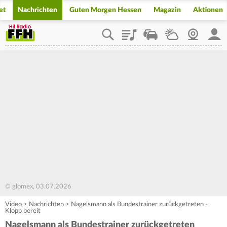
et
Nachrichten
Guten Morgen Hessen
Magazin
Aktionen
Playlist
Staupilot
Wetter
Webcam
Mein
© glomex, 03.07.2026
Video
>
Nachrichten
>
Nagelsmann als Bundestrainer zurückgetreten -
Klopp bereit
Nagelsmann als Bundestrainer zurückgetreten