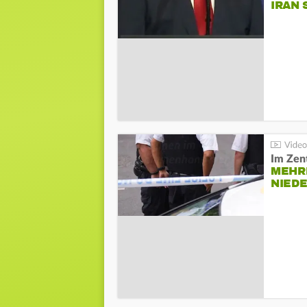
IRAN 
Im Zen
MEHR
NIED