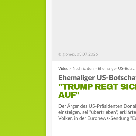
© glomex, 03.07.2026
Video
>
Nachrichten
>
Ehemaliger US-Botscha
Ehemaliger US-Botschaf
"TRUMP REGT SI
AUF"
Der Ärger des US-Präsidenten Donald
einsteigen, sei "übertrieben", erklä
Volker, in der Euronews-Sendung "E