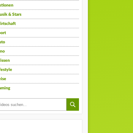
ktionen
sik & Stars
rtschaft
ort
uto
ino
issen
festyle
ise
aming