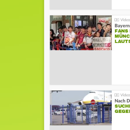
Bayern
FANS
MÜNC
LAUT
Nach D
SUCH
GEGE