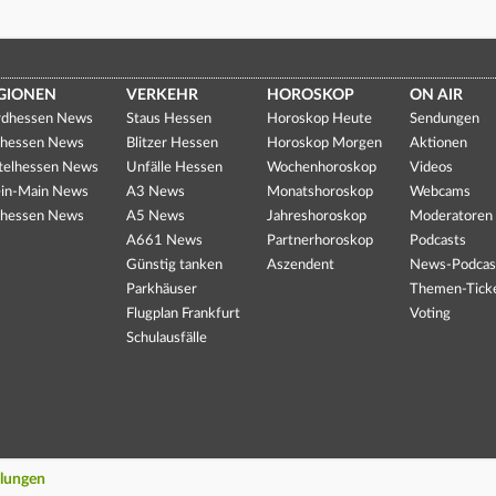
GIONEN
VERKEHR
HOROSKOP
ON AIR
dhessen News
Staus Hessen
Horoskop Heute
Sendungen
hessen News
Blitzer Hessen
Horoskop Morgen
Aktionen
telhessen News
Unfälle Hessen
Wochenhoroskop
Videos
in-Main News
A3 News
Monatshoroskop
Webcams
hessen News
A5 News
Jahreshoroskop
Moderatoren
A661 News
Partnerhoroskop
Podcasts
Günstig tanken
Aszendent
News-Podcas
Parkhäuser
Themen-Tick
Flugplan Frankfurt
Voting
Schulausfälle
llungen