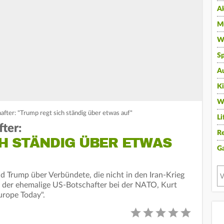
A
Mu
Wi
Sp
A
K
W
fter: "Trump regt sich ständig über etwas auf"
Li
ter:
Re
CH STÄNDIG ÜBER ETWAS
G
 Trump über Verbündete, die nicht in den Iran-Krieg
rte der ehemalige US-Botschafter bei der NATO, Kurt
urope Today".