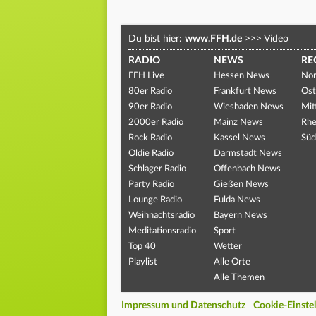
Du bist hier:
www.FFH.de
>>>
Video
RADIO
NEWS
RE
FFH Live
Hessen News
Nor
80er Radio
Frankfurt News
Ost
90er Radio
Wiesbaden News
Mit
2000er Radio
Mainz News
Rhe
Rock Radio
Kassel News
Süd
Oldie Radio
Darmstadt News
Schlager Radio
Offenbach News
Party Radio
Gießen News
Lounge Radio
Fulda News
Weihnachtsradio
Bayern News
Meditationsradio
Sport
Top 40
Wetter
Playlist
Alle Orte
Alle Themen
Impressum und Datenschutz
Cookie-Einste