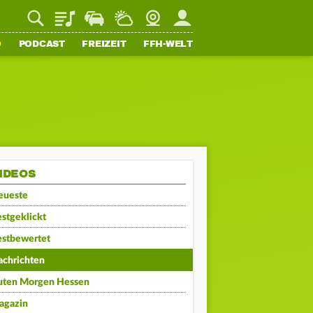
Playlist
Staupilot
Wetter
Webcam
Mein FFH
O
PODCAST
FREIZEIT
FFH-WELT
IDEOS
eueste
stgeklickt
estbewertet
achrichten
uten Morgen Hessen
agazin