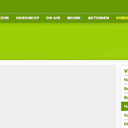
KEHR
HOROSKOP
ON AIR
MUSIK
AKTIONEN
VIDE
V
N
Be
B
N
G
M