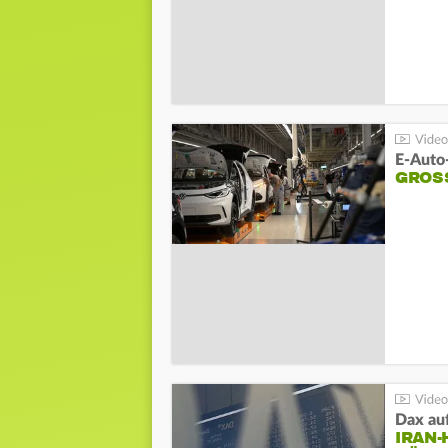
E-Auto
GROS
Dax au
IRAN