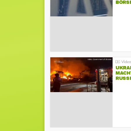
BÖRS
UKRA
MACH
RUSS