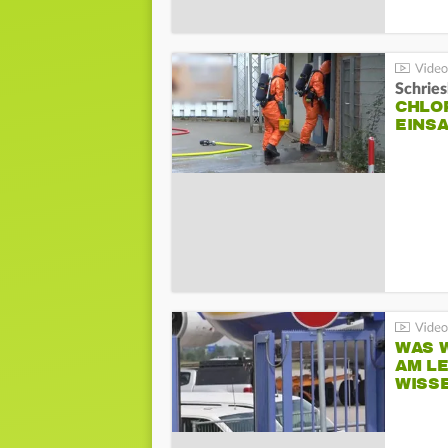
Schrie
CHLO
EINSA
WAS W
AM L
WISS