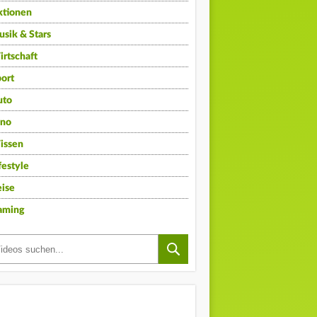
ktionen
sik & Stars
rtschaft
ort
uto
ino
issen
festyle
ise
aming