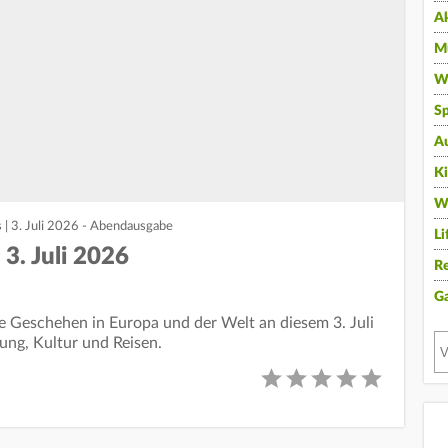
A
Mu
Wi
Sp
A
K
W
 | 3. Juli 2026 - Abendausgabe
Li
 3. Juli 2026
Re
G
le Geschehen in Europa und der Welt an diesem 3. Juli
tung, Kultur und Reisen.