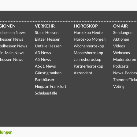
GIONEN
VERKEHR
HOROSKOP
ON AIR
dhessen News
Staus Hessen
Horoskop Heute
Sendungen
hessen News
Blitzer Hessen
Horoskop Morgen
Aktionen
telhessen News
Unfälle Hessen
Wochenhoroskop
Videos
in-Main News
A3 News
Monatshoroskop
Webcams
hessen News
A5 News
Jahreshoroskop
Moderatoren
A661 News
Partnerhoroskop
Podcasts
Günstig tanken
Aszendent
News-Podcas
Parkhäuser
Themen-Tick
Flugplan Frankfurt
Voting
Schulausfälle
llungen