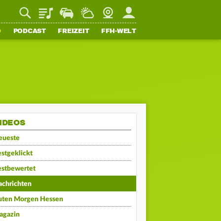
Playlist
Staupilot
Wetter
Webcam
Mein FFH
O
PODCAST
FREIZEIT
FFH-WELT
IDEOS
eueste
stgeklickt
estbewertet
achrichten
uten Morgen Hessen
agazin