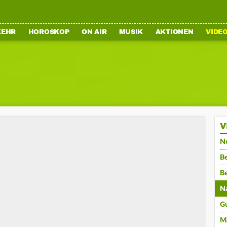
KEHR
HOROSKOP
ON AIR
MUSIK
AKTIONEN
VIDE
V
N
Be
B
N
G
M