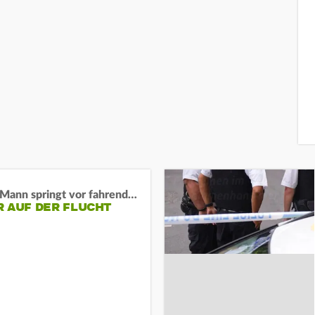
BaWü: Mann springt vor fahrendes Auto und schießt
R AUF DER FLUCHT