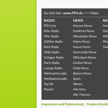
Du bist hier:
www.FFH.de
>>>
Video
RADIO
NEWS
RE
FFH Live
Hessen News
Nor
80er Radio
Frankfurt News
Ost
90er Radio
Wiesbaden News
Mit
2000er Radio
Mainz News
Rhe
Rock Radio
Kassel News
Süd
Oldie Radio
Darmstadt News
Schlager Radio
Offenbach News
Party Radio
Gießen News
Lounge Radio
Fulda News
Weihnachtsradio
Bayern News
Meditationsradio
Sport
Top 40
Wetter
Playlist
Alle Orte
Alle Themen
Impressum und Datenschutz
Cookie-Einste