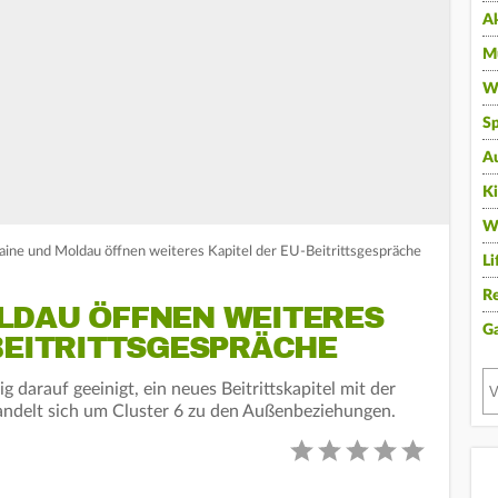
A
Mu
Wi
Sp
A
K
W
kraine und Moldau öffnen weiteres Kapitel der EU-Beitrittsgespräche
Li
Re
LDAU ÖFFNEN WEITERES
G
BEITRITTSGESPRÄCHE
 darauf geeinigt, ein neues Beitrittskapitel mit der
andelt sich um Cluster 6 zu den Außenbeziehungen.