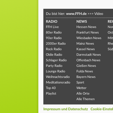
Du bist hier:
www.FFH.de
>>>
Video
RADIO
NEWS
RE
FFH Live
Hessen News
Nor
80er Radio
Frankfurt News
Ost
90er Radio
Wiesbaden News
Mit
2000er Radio
Mainz News
Rhe
Rock Radio
Kassel News
Süd
Oldie Radio
Darmstadt News
Schlager Radio
Offenbach News
Party Radio
Gießen News
Lounge Radio
Fulda News
Weihnachtsradio
Bayern News
Meditationsradio
Sport
Top 40
Wetter
Playlist
Alle Orte
Alle Themen
Impressum und Datenschutz
Cookie-Einste