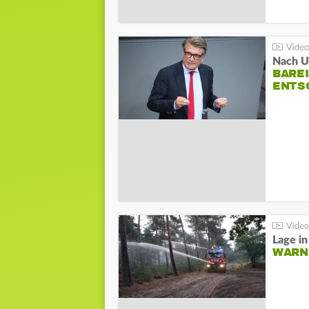
Nach Un
BAREI
NTSC
WARN