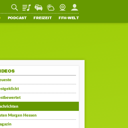
Playlist
Staupilot
Wetter
Webcam
Mein FFH
O
PODCAST
FREIZEIT
FFH-WELT
IDEOS
eueste
stgeklickt
estbewertet
achrichten
uten Morgen Hessen
agazin