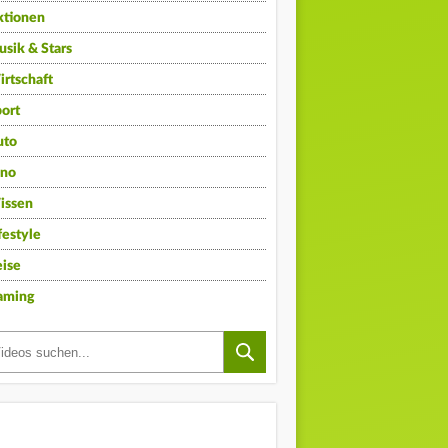
ktionen
sik & Stars
rtschaft
ort
uto
ino
issen
festyle
ise
aming