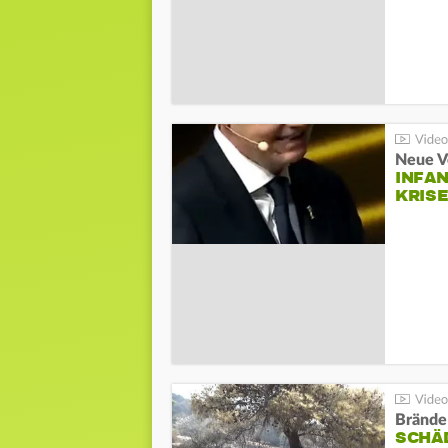
Neue V
INFA
KRIS
Brände
SCHÄ