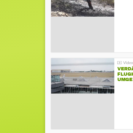
VERD
FLUGH
UMGE