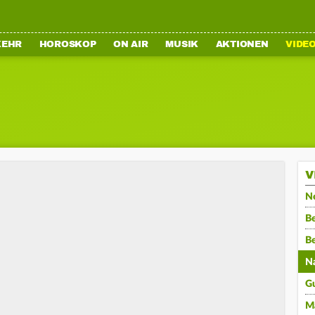
KEHR
HOROSKOP
ON AIR
MUSIK
AKTIONEN
VIDE
V
N
Be
B
N
G
M