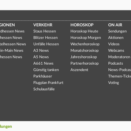
GIONEN
VERKEHR
HOROSKOP
ON AIR
dhessen News
Staus Hessen
Horoskop Heute
Sendungen
hessen News
Blitzer Hessen
Horoskop Morgen
Aktionen
telhessen News
Unfälle Hessen
Wochenhoroskop
Videos
in-Main News
A3 News
Monatshoroskop
Webcams
hessen News
A5 News
Jahreshoroskop
Moderatoren
A661 News
Partnerhoroskop
Podcasts
Günstig tanken
Aszendent
News-Podcas
Parkhäuser
Themen-Tick
Flugplan Frankfurt
Voting
Schulausfälle
llungen