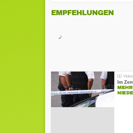
EMPFEHLUNGEN
Im Zen
MEHR
NIED