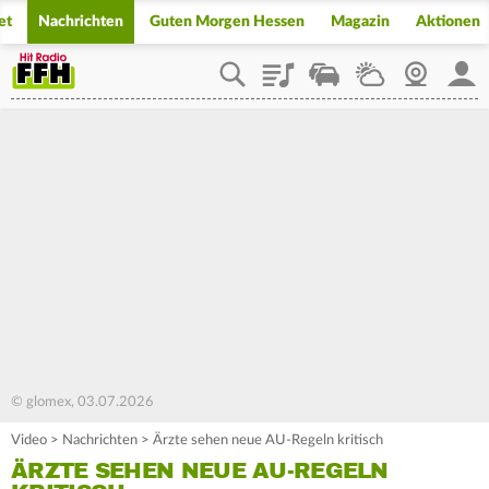
et
Nachrichten
Guten Morgen Hessen
Magazin
Aktionen
Playlist
Staupilot
Wetter
Webcam
Mein
© glomex, 03.07.2026
Video
>
Nachrichten
>
Ärzte sehen neue AU-Regeln kritisch
ÄRZTE SEHEN NEUE AU-REGELN