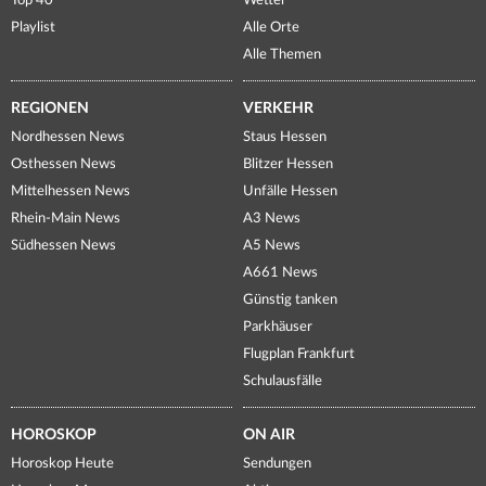
Top 40
Wetter
Playlist
Alle Orte
Alle Themen
REGIONEN
VERKEHR
Nordhessen News
Staus Hessen
Osthessen News
Blitzer Hessen
Mittelhessen News
Unfälle Hessen
Rhein-Main News
A3 News
Südhessen News
A5 News
A661 News
Günstig tanken
Parkhäuser
Flugplan Frankfurt
Schulausfälle
HOROSKOP
ON AIR
Horoskop Heute
Sendungen