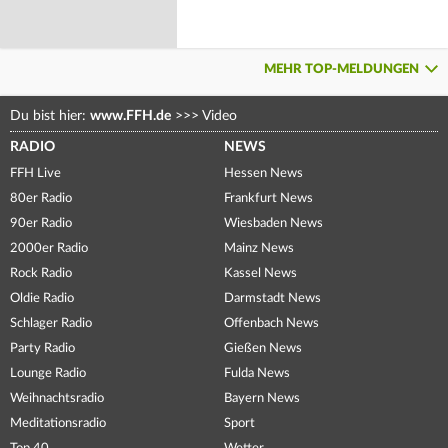
MEHR TOP-MELDUNGEN
Du bist hier:
www.FFH.de
>>>
Video
RADIO
NEWS
FFH Live
Hessen News
80er Radio
Frankfurt News
90er Radio
Wiesbaden News
2000er Radio
Mainz News
Rock Radio
Kassel News
Oldie Radio
Darmstadt News
Schlager Radio
Offenbach News
Party Radio
Gießen News
Lounge Radio
Fulda News
Weihnachtsradio
Bayern News
Meditationsradio
Sport