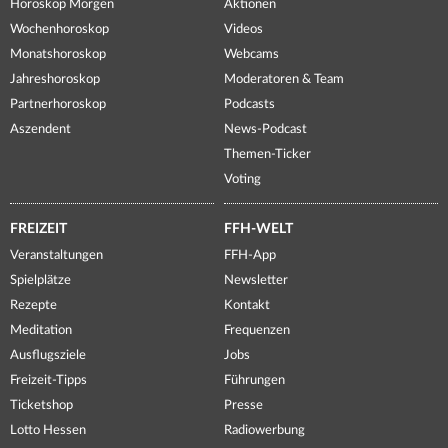
Horoskop Morgen
Aktionen
Wochenhoroskop
Videos
Monatshoroskop
Webcams
Jahreshoroskop
Moderatoren & Team
Partnerhoroskop
Podcasts
Aszendent
News-Podcast
Themen-Ticker
Voting
FREIZEIT
FFH-WELT
Veranstaltungen
FFH-App
Spielplätze
Newsletter
Rezepte
Kontakt
Meditation
Frequenzen
Ausflugsziele
Jobs
Freizeit-Tipps
Führungen
Ticketshop
Presse
Lotto Hessen
Radiowerbung