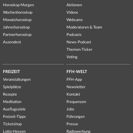
Horoskop Morgen
Aktionen
Wochenhoroskop
Videos
Monatshoroskop
Webcams
Jahreshoroskop
Moderatoren & Team
Partnerhoroskop
Podcasts
Aszendent
News-Podcast
Themen-Ticker
Voting
FREIZEIT
FFH-WELT
Veranstaltungen
FFH-App
Spielplätze
Newsletter
Rezepte
Kontakt
Meditation
Frequenzen
Ausflugsziele
Jobs
Freizeit-Tipps
Führungen
Ticketshop
Presse
Lotto Hessen
Radiowerbung