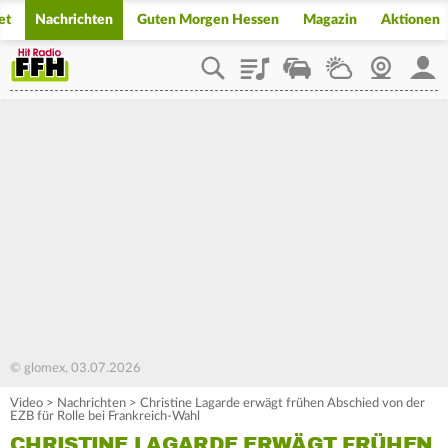
et
Nachrichten
Guten Morgen Hessen
Magazin
Aktionen
Playlist
Staupilot
Wetter
Webcam
Mein
© glomex, 03.07.2026
Video
>
Nachrichten
>
Christine Lagarde erwägt frühen Abschied von der
EZB für Rolle bei Frankreich-Wahl
CHRISTINE LAGARDE ERWÄGT FRÜHEN