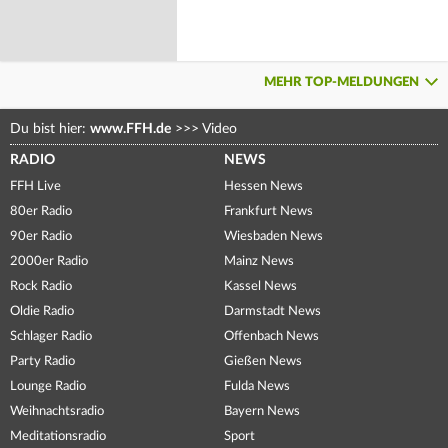
MEHR TOP-MELDUNGEN
Du bist hier:
www.FFH.de
>>>
Video
RADIO
NEWS
FFH Live
Hessen News
80er Radio
Frankfurt News
90er Radio
Wiesbaden News
2000er Radio
Mainz News
Rock Radio
Kassel News
Oldie Radio
Darmstadt News
Schlager Radio
Offenbach News
Party Radio
Gießen News
Lounge Radio
Fulda News
Weihnachtsradio
Bayern News
Meditationsradio
Sport