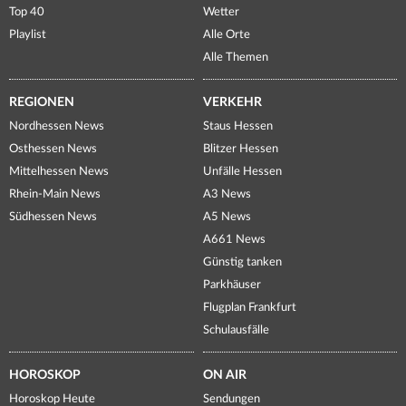
Top 40
Wetter
Playlist
Alle Orte
Alle Themen
REGIONEN
VERKEHR
Nordhessen News
Staus Hessen
Osthessen News
Blitzer Hessen
Mittelhessen News
Unfälle Hessen
Rhein-Main News
A3 News
Südhessen News
A5 News
A661 News
Günstig tanken
Parkhäuser
Flugplan Frankfurt
Schulausfälle
HOROSKOP
ON AIR
Horoskop Heute
Sendungen