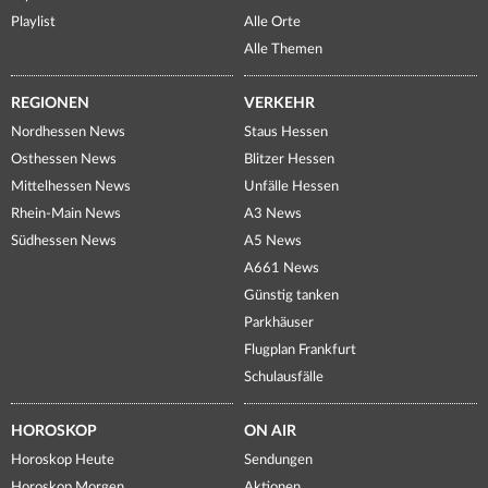
Playlist
Alle Orte
Alle Themen
REGIONEN
VERKEHR
Nordhessen News
Staus Hessen
Osthessen News
Blitzer Hessen
Mittelhessen News
Unfälle Hessen
Rhein-Main News
A3 News
Südhessen News
A5 News
A661 News
Günstig tanken
Parkhäuser
Flugplan Frankfurt
Schulausfälle
HOROSKOP
ON AIR
Horoskop Heute
Sendungen
Horoskop Morgen
Aktionen