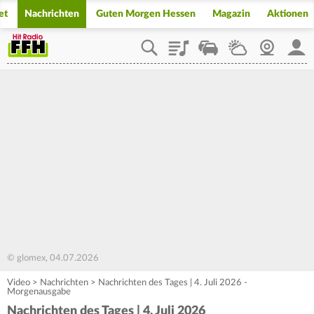
et
Nachrichten
Guten Morgen Hessen
Magazin
Aktionen
Playlist
Staupilot
Wetter
Webcam
Mein
© glomex, 04.07.2026
Video
>
Nachrichten
>
Nachrichten des Tages | 4. Juli 2026 -
Morgenausgabe
Nachrichten des Tages | 4. Juli 2026