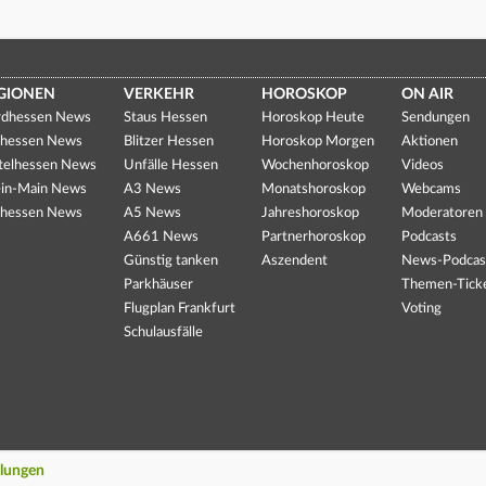
GIONEN
VERKEHR
HOROSKOP
ON AIR
dhessen News
Staus Hessen
Horoskop Heute
Sendungen
hessen News
Blitzer Hessen
Horoskop Morgen
Aktionen
telhessen News
Unfälle Hessen
Wochenhoroskop
Videos
in-Main News
A3 News
Monatshoroskop
Webcams
hessen News
A5 News
Jahreshoroskop
Moderatoren
A661 News
Partnerhoroskop
Podcasts
Günstig tanken
Aszendent
News-Podcas
Parkhäuser
Themen-Tick
Flugplan Frankfurt
Voting
Schulausfälle
llungen