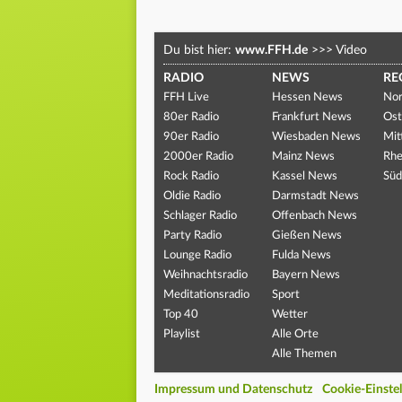
Du bist hier:
www.FFH.de
>>>
Video
RADIO
NEWS
RE
FFH Live
Hessen News
Nor
80er Radio
Frankfurt News
Ost
90er Radio
Wiesbaden News
Mit
2000er Radio
Mainz News
Rhe
Rock Radio
Kassel News
Süd
Oldie Radio
Darmstadt News
Schlager Radio
Offenbach News
Party Radio
Gießen News
Lounge Radio
Fulda News
Weihnachtsradio
Bayern News
Meditationsradio
Sport
Top 40
Wetter
Playlist
Alle Orte
Alle Themen
Impressum und Datenschutz
Cookie-Einste