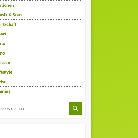
ktionen
sik & Stars
rtschaft
ort
uto
ino
issen
festyle
ise
aming