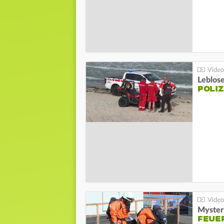
Leblos
POLIZ
Mysteri
FEUE