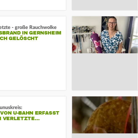
letzte - große Rauchwolke
BRAND IN GERNSHEIM E
CH GELÖSCHT
unuskreis:
 VON U-BAHN ERFASST
EI VERLETZTE…