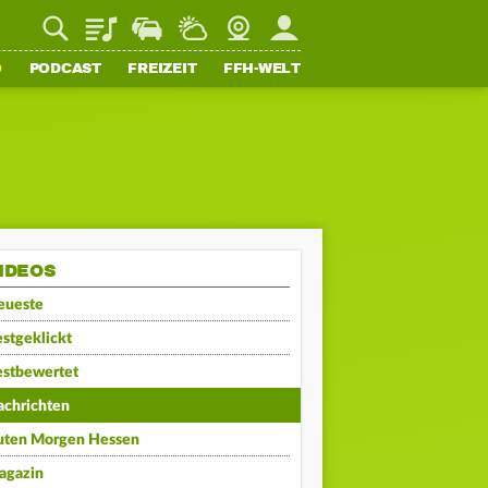
Playlist
Staupilot
Wetter
Webcam
Mein FFH
O
PODCAST
FREIZEIT
FFH-WELT
IDEOS
eueste
stgeklickt
estbewertet
achrichten
uten Morgen Hessen
agazin