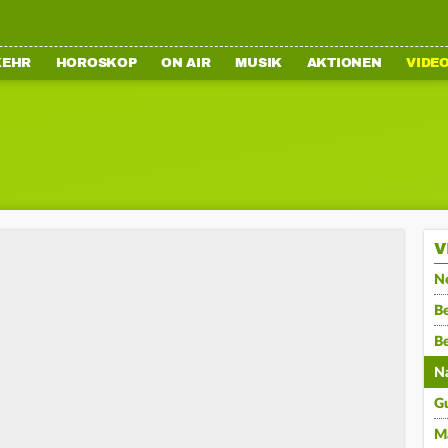
KEHR
HOROSKOP
ON AIR
MUSIK
AKTIONEN
VIDE
V
N
Be
B
N
G
M