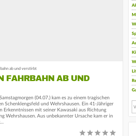
A
Mu
Wi
Sp
A
K
W
ahn ab und verstirbt
Li
N FAHRBAHN AB UND
Re
G
 Samstagmorgen (04.07.) kam es zu einem tragischen
en Schenklengsfeld und Wehrshausen. Ein 41-Jähriger
gen Erkenntnissen mit seiner Kawasaki aus Richtung
ng Wehrshausen. Aus unbekannter Ursache kam er in
r…