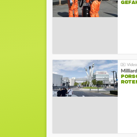
GEFA
Millia
PORSC
ROTE