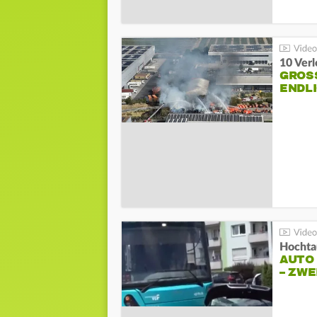
10 Ver
GROSS
NDLI
Hochta
AUTO
– ZW