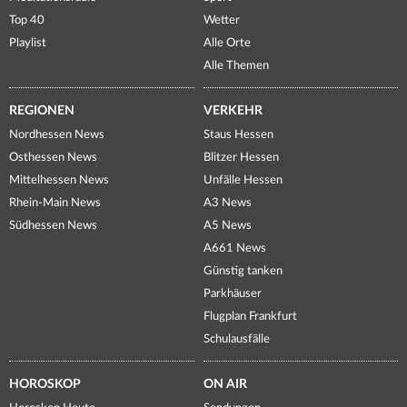
Top 40
Wetter
Playlist
Alle Orte
Alle Themen
REGIONEN
VERKEHR
Nordhessen News
Staus Hessen
Osthessen News
Blitzer Hessen
Mittelhessen News
Unfälle Hessen
Rhein-Main News
A3 News
Südhessen News
A5 News
A661 News
Günstig tanken
Parkhäuser
Flugplan Frankfurt
Schulausfälle
HOROSKOP
ON AIR