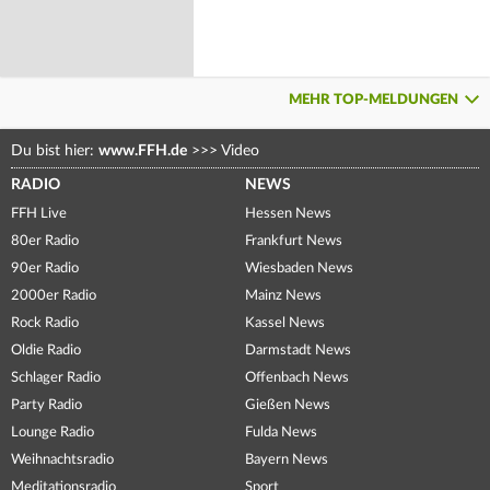
MEHR TOP-MELDUNGEN
Du bist hier:
www.FFH.de
>>>
Video
RADIO
NEWS
FFH Live
Hessen News
80er Radio
Frankfurt News
90er Radio
Wiesbaden News
2000er Radio
Mainz News
Rock Radio
Kassel News
Oldie Radio
Darmstadt News
Schlager Radio
Offenbach News
Party Radio
Gießen News
Lounge Radio
Fulda News
Weihnachtsradio
Bayern News
Meditationsradio
Sport