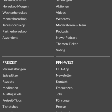
Horoskop Heute
Sendungen
Horoskop Morgen
Aktionen
Wochenhoroskop
Videos
Monatshoroskop
Webcams
Jahreshoroskop
Moderatoren & Team
Partnerhoroskop
Podcasts
Aszendent
News-Podcast
Themen-Ticker
Voting
FREIZEIT
FFH-WELT
Veranstaltungen
FFH-App
Spielplätze
Newsletter
Rezepte
Kontakt
Meditation
Frequenzen
Ausflugsziele
Jobs
Freizeit-Tipps
Führungen
Ticketshop
Presse