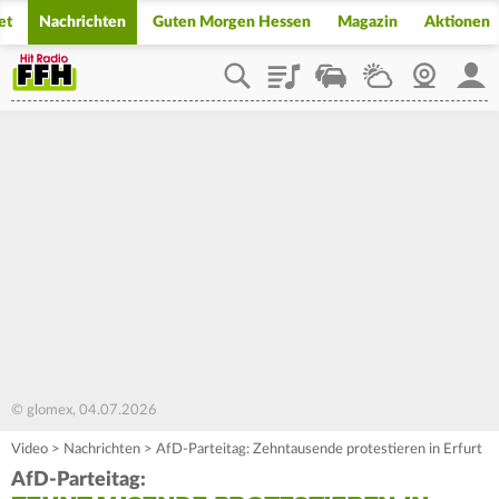
et
Nachrichten
Guten Morgen Hessen
Magazin
Aktionen
Playlist
Staupilot
Wetter
Webcam
Mein
© glomex, 04.07.2026
Video
>
Nachrichten
>
AfD-Parteitag: Zehntausende protestieren in Erfurt
AfD-Parteitag: