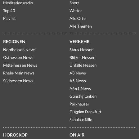
Meditationsradio
Sport
Top 40
Wetter
Playlist
Alle Orte
Alle Themen
REGIONEN
VERKEHR
Nordhessen News
Staus Hessen
Osthessen News
Blitzer Hessen
Mittelhessen News
Unfälle Hessen
Rhein-Main News
A3 News
Südhessen News
A5 News
A661 News
Günstig tanken
Parkhäuser
Flugplan Frankfurt
Schulausfälle
HOROSKOP
ON AIR