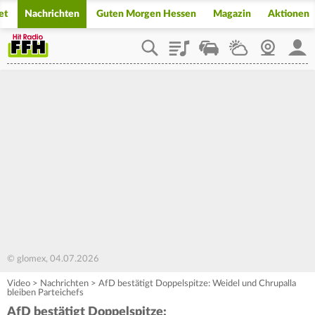
et
Nachrichten
Guten Morgen Hessen
Magazin
Aktionen
Playlist
Staupilot
Wetter
Webcam
Mein
© glomex, 04.07.2026
Video
>
Nachrichten
>
AfD bestätigt Doppelspitze: Weidel und Chrupalla
bleiben Parteichefs
AfD bestätigt Doppelspitze: