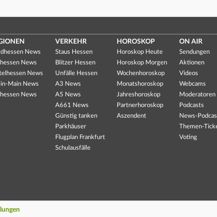
GIONEN
VERKEHR
HOROSKOP
ON AIR
dhessen News
Staus Hessen
Horoskop Heute
Sendungen
hessen News
Blitzer Hessen
Horoskop Morgen
Aktionen
telhessen News
Unfälle Hessen
Wochenhoroskop
Videos
in-Main News
A3 News
Monatshoroskop
Webcams
hessen News
A5 News
Jahreshoroskop
Moderatoren
A661 News
Partnerhoroskop
Podcasts
Günstig tanken
Aszendent
News-Podcas
Parkhäuser
Themen-Tick
Flugplan Frankfurt
Voting
Schulausfälle
llungen