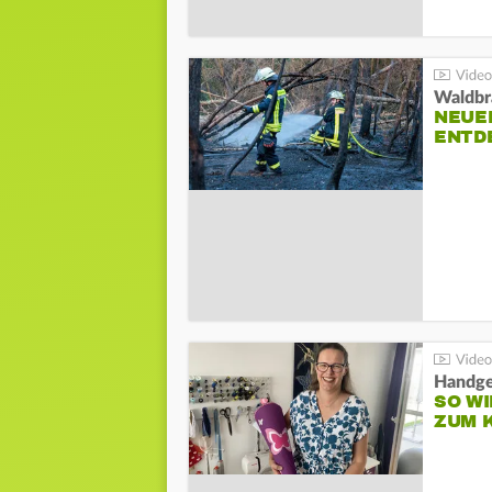
Waldbr
NEUE
ENTD
Handge
SO WI
ZUM 