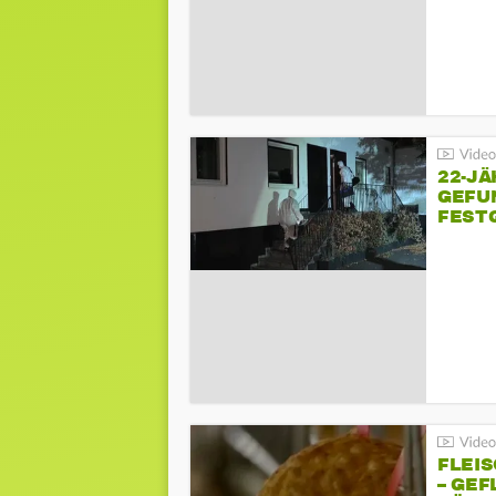
22-JÄ
GEFU
FEST
FLEI
– GEF