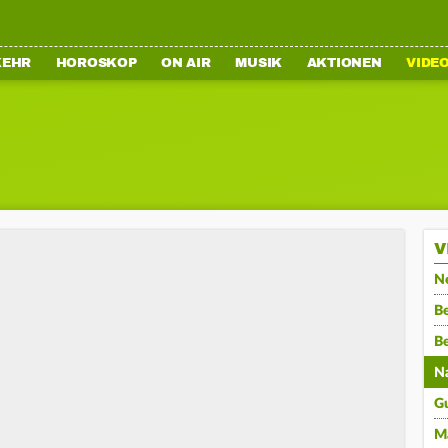
KEHR
HOROSKOP
ON AIR
MUSIK
AKTIONEN
VIDE
V
N
Be
B
N
G
M