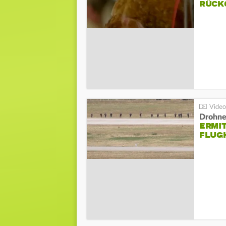
ÜCKG
Drohnen
ERMI
FLUG