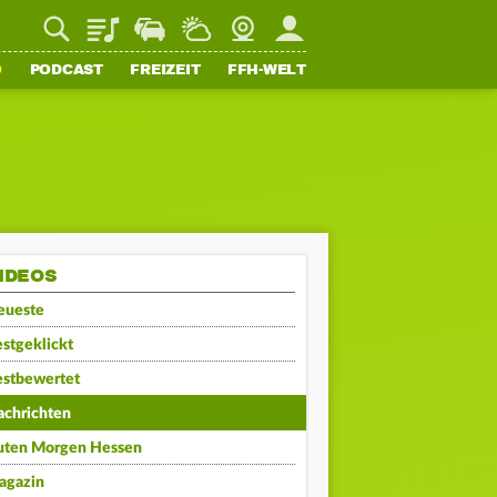
Playlist
Staupilot
Wetter
Webcam
Mein FFH
O
PODCAST
FREIZEIT
FFH-WELT
IDEOS
eueste
stgeklickt
estbewertet
achrichten
uten Morgen Hessen
agazin