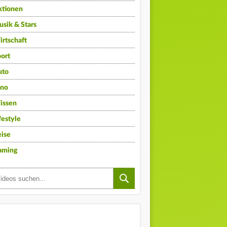
ktionen
sik & Stars
rtschaft
ort
uto
ino
issen
festyle
ise
aming