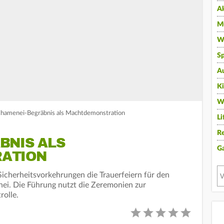
A
Mu
Wi
Sp
A
K
W
 Chamenei-Begräbnis als Machtdemonstration
Li
Re
BNIS ALS
G
ATION
Sicherheitsvorkehrungen die Trauerfeiern für den
nei. Die Führung nutzt die Zeremonien zur
rolle.