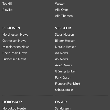
Top 40
Wetter
Playlist
Alle Orte
Alle Themen
REGIONEN
VERKEHR
Nordhessen News
Staus Hessen
Osthessen News
Blitzer Hessen
Mittelhessen News
Unfälle Hessen
Rhein-Main News
A3 News
Südhessen News
A5 News
A661 News
Günstig tanken
Parkhäuser
Flugplan Frankfurt
Schulausfälle
HOROSKOP
ON AIR
Horoskop Heute
Sendungen