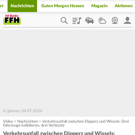
et
Nachrichten
Guten Morgen Hessen
Magazin
Aktionen
Playlist
Staupilot
Wetter
Webcam
Mein
© glomex, 04.07.2026
Video
>
Nachrichten
>
Verkehrsunfall zwischen Dipperz und Wissels: Drei
Fahrzeuge kollidieren, drei Verletzte
Verkehrsunfall zwischen Dipperz und Wissels: