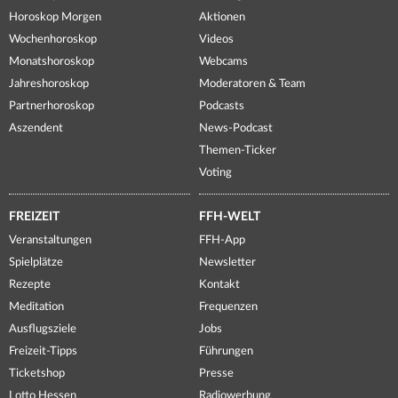
Horoskop Morgen
Aktionen
Wochenhoroskop
Videos
Monatshoroskop
Webcams
Jahreshoroskop
Moderatoren & Team
Partnerhoroskop
Podcasts
Aszendent
News-Podcast
Themen-Ticker
Voting
FREIZEIT
FFH-WELT
Veranstaltungen
FFH-App
Spielplätze
Newsletter
Rezepte
Kontakt
Meditation
Frequenzen
Ausflugsziele
Jobs
Freizeit-Tipps
Führungen
Ticketshop
Presse
Lotto Hessen
Radiowerbung