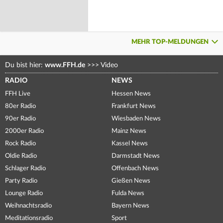
MEHR TOP-MELDUNGEN
Du bist hier:
www.FFH.de
>>>
Video
RADIO
NEWS
FFH Live
Hessen News
80er Radio
Frankfurt News
90er Radio
Wiesbaden News
2000er Radio
Mainz News
Rock Radio
Kassel News
Oldie Radio
Darmstadt News
Schlager Radio
Offenbach News
Party Radio
Gießen News
Lounge Radio
Fulda News
Weihnachtsradio
Bayern News
Meditationsradio
Sport