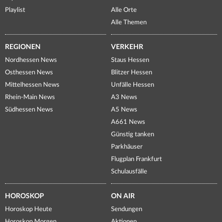
Playlist
Alle Orte
Alle Themen
REGIONEN
VERKEHR
Nordhessen News
Staus Hessen
Osthessen News
Blitzer Hessen
Mittelhessen News
Unfälle Hessen
Rhein-Main News
A3 News
Südhessen News
A5 News
A661 News
Günstig tanken
Parkhäuser
Flugplan Frankfurt
Schulausfälle
HOROSKOP
ON AIR
Horoskop Heute
Sendungen
Horoskop Morgen
Aktionen