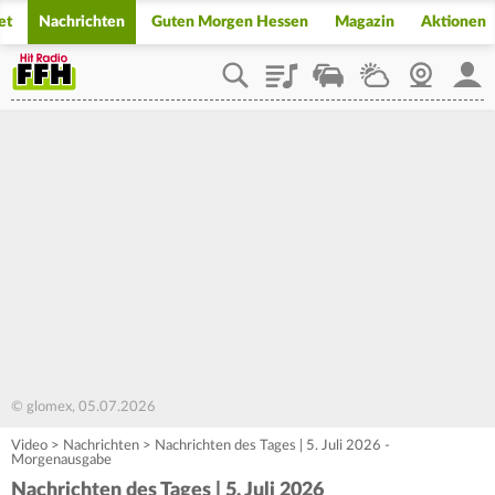
et
Nachrichten
Guten Morgen Hessen
Magazin
Aktionen
Playlist
Staupilot
Wetter
Webcam
Mein
© glomex, 05.07.2026
Video
>
Nachrichten
>
Nachrichten des Tages | 5. Juli 2026 -
Morgenausgabe
Nachrichten des Tages | 5. Juli 2026