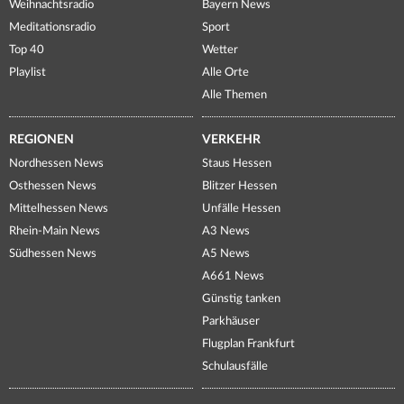
Weihnachtsradio
Bayern News
Meditationsradio
Sport
Top 40
Wetter
Playlist
Alle Orte
Alle Themen
REGIONEN
VERKEHR
Nordhessen News
Staus Hessen
Osthessen News
Blitzer Hessen
Mittelhessen News
Unfälle Hessen
Rhein-Main News
A3 News
Südhessen News
A5 News
A661 News
Günstig tanken
Parkhäuser
Flugplan Frankfurt
Schulausfälle