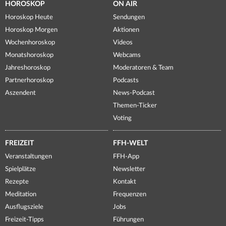
HOROSKOP
ON AIR
Horoskop Heute
Sendungen
Horoskop Morgen
Aktionen
Wochenhoroskop
Videos
Monatshoroskop
Webcams
Jahreshoroskop
Moderatoren & Team
Partnerhoroskop
Podcasts
Aszendent
News-Podcast
Themen-Ticker
Voting
FREIZEIT
FFH-WELT
Veranstaltungen
FFH-App
Spielplätze
Newsletter
Rezepte
Kontakt
Meditation
Frequenzen
Ausflugsziele
Jobs
Freizeit-Tipps
Führungen