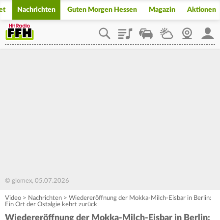
et
Nachrichten
Guten Morgen Hessen
Magazin
Aktionen
Playlist
Staupilot
Wetter
Webcam
Mein
© glomex, 05.07.2026
Video
>
Nachrichten
>
Wiedereröffnung der Mokka-Milch-Eisbar in Berlin:
Ein Ort der Ostalgie kehrt zurück
Wiedereröffnung der Mokka-Milch-Eisbar in Berlin: