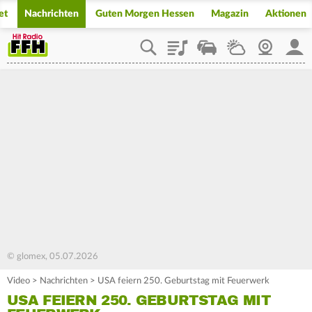
et
Nachrichten
Guten Morgen Hessen
Magazin
Aktionen
Playlist
Staupilot
Wetter
Webcam
Mein
© glomex, 05.07.2026
Video
>
Nachrichten
>
USA feiern 250. Geburtstag mit Feuerwerk
USA FEIERN 250. GEBURTSTAG MIT