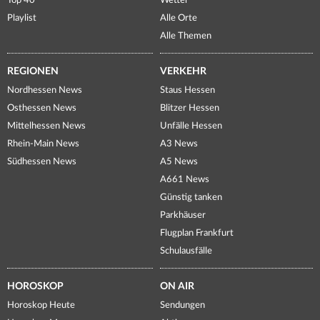
Top 40
Wetter
Playlist
Alle Orte
Alle Themen
REGIONEN
VERKEHR
Nordhessen News
Staus Hessen
Osthessen News
Blitzer Hessen
Mittelhessen News
Unfälle Hessen
Rhein-Main News
A3 News
Südhessen News
A5 News
A661 News
Günstig tanken
Parkhäuser
Flugplan Frankfurt
Schulausfälle
HOROSKOP
ON AIR
Horoskop Heute
Sendungen