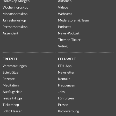
Horoskop Morgen
Aktionen
Wochenhoroskop
Videos
Monatshoroskop
Webcams
Jahreshoroskop
Moderatoren & Team
Partnerhoroskop
Podcasts
Aszendent
News-Podcast
Themen-Ticker
Voting
FREIZEIT
FFH-WELT
Veranstaltungen
FFH-App
Spielplätze
Newsletter
Rezepte
Kontakt
Meditation
Frequenzen
Ausflugsziele
Jobs
Freizeit-Tipps
Führungen
Ticketshop
Presse
Lotto Hessen
Radiowerbung