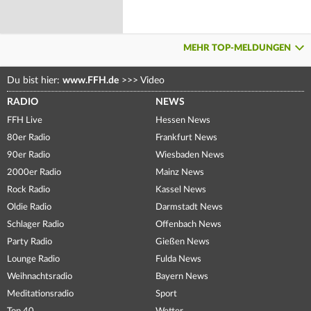
MEHR TOP-MELDUNGEN
Du bist hier:
www.FFH.de
>>>
Video
RADIO
NEWS
FFH Live
Hessen News
80er Radio
Frankfurt News
90er Radio
Wiesbaden News
2000er Radio
Mainz News
Rock Radio
Kassel News
Oldie Radio
Darmstadt News
Schlager Radio
Offenbach News
Party Radio
Gießen News
Lounge Radio
Fulda News
Weihnachtsradio
Bayern News
Meditationsradio
Sport