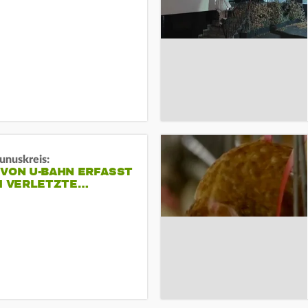
unuskreis:
 VON U-BAHN ERFASST
EI VERLETZTE…