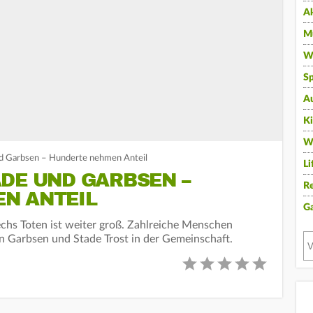
A
Mu
Wi
Sp
A
K
W
d Garbsen – Hunderte nehmen Anteil
Li
DE UND GARBSEN –
Re
N ANTEIL
G
echs Toten ist weiter groß. Zahlreiche Menschen
n Garbsen und Stade Trost in der Gemeinschaft.