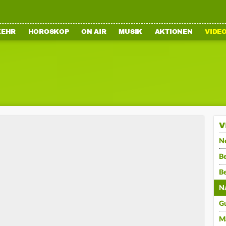
KEHR
HOROSKOP
ON AIR
MUSIK
AKTIONEN
VIDE
V
N
Be
B
N
G
M