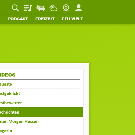
Playlist
Staupilot
Wetter
Webcam
Mein FFH
O
PODCAST
FREIZEIT
FFH-WELT
IDEOS
eueste
stgeklickt
estbewertet
achrichten
uten Morgen Hessen
agazin