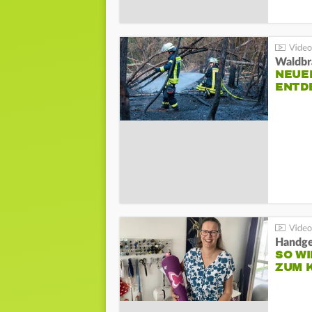
Waldbr
NEUE
ENTD
Handge
SO WI
ZUM 