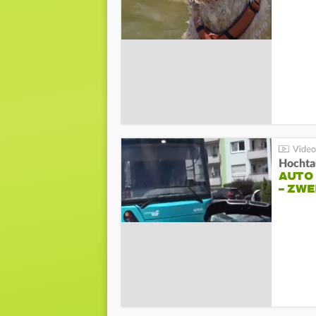
Hochta
AUTO
– ZW