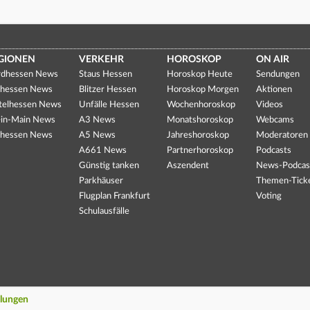
GIONEN
VERKEHR
HOROSKOP
ON AIR
dhessen News
Staus Hessen
Horoskop Heute
Sendungen
hessen News
Blitzer Hessen
Horoskop Morgen
Aktionen
telhessen News
Unfälle Hessen
Wochenhoroskop
Videos
in-Main News
A3 News
Monatshoroskop
Webcams
hessen News
A5 News
Jahreshoroskop
Moderatoren
A661 News
Partnerhoroskop
Podcasts
Günstig tanken
Aszendent
News-Podcas
Parkhäuser
Themen-Tick
Flugplan Frankfurt
Voting
Schulausfälle
llungen