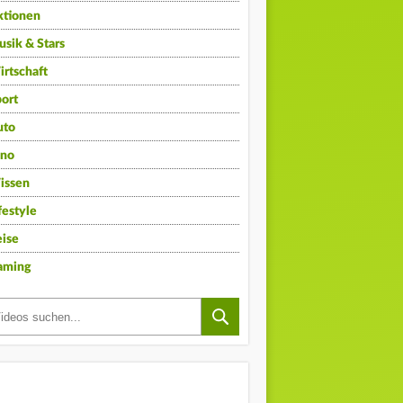
ktionen
sik & Stars
rtschaft
ort
uto
ino
issen
festyle
ise
aming