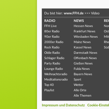
Du bist hier:
www.FFH.de
>>>
Video
RADIO
NEWS
RE
FFH Live
Hessen News
Nor
80er Radio
Frankfurt News
Ost
90er Radio
Wiesbaden News
Mit
2000er Radio
Mainz News
Rhe
Rock Radio
Kassel News
Süd
Oldie Radio
Darmstadt News
Schlager Radio
Offenbach News
Party Radio
Gießen News
Lounge Radio
Fulda News
Weihnachtsradio
Bayern News
Meditationsradio
Sport
Top 40
Wetter
Playlist
Alle Orte
Alle Themen
Impressum und Datenschutz
Cookie-Einste