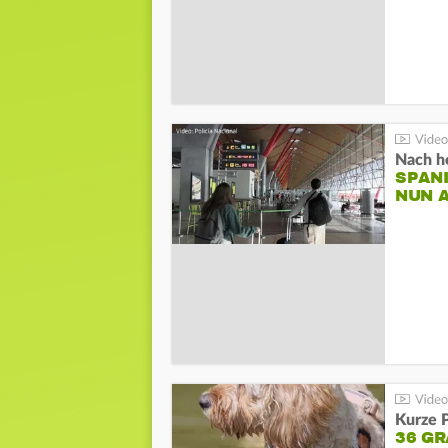
Nach he
SPAN
NUN 
Kurze P
36 G