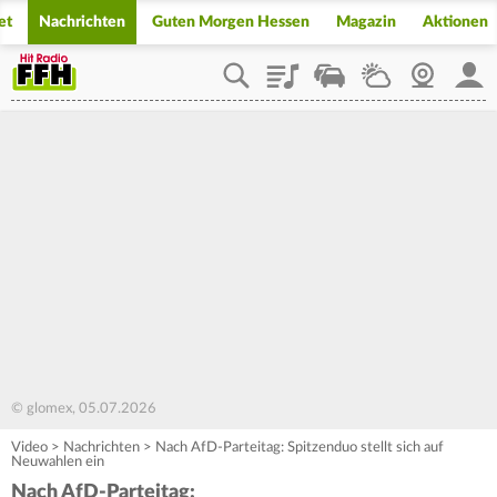
et
Nachrichten
Guten Morgen Hessen
Magazin
Aktionen
Playlist
Staupilot
Wetter
Webcam
Mein
© glomex, 05.07.2026
Video
>
Nachrichten
>
Nach AfD-Parteitag: Spitzenduo stellt sich auf
Neuwahlen ein
Nach AfD-Parteitag: