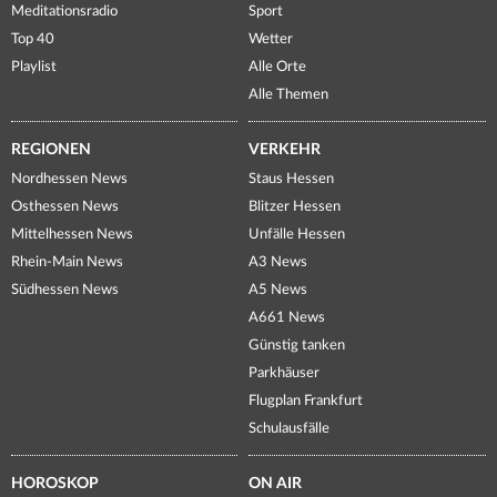
Meditationsradio
Sport
Top 40
Wetter
Playlist
Alle Orte
Alle Themen
REGIONEN
VERKEHR
Nordhessen News
Staus Hessen
Osthessen News
Blitzer Hessen
Mittelhessen News
Unfälle Hessen
Rhein-Main News
A3 News
Südhessen News
A5 News
A661 News
Günstig tanken
Parkhäuser
Flugplan Frankfurt
Schulausfälle
HOROSKOP
ON AIR