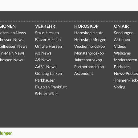
GIONEN
VERKEHR
HOROSKOP
ON AIR
dhessen News
Staus Hessen
Horoskop Heute
Sendungen
hessen News
Blitzer Hessen
Horoskop Morgen
Aktionen
telhessen News
Unfälle Hessen
Wochenhoroskop
Videos
in-Main News
A3 News
Monatshoroskop
Webcams
hessen News
A5 News
Jahreshoroskop
Moderatoren
A661 News
Partnerhoroskop
Podcasts
Günstig tanken
Aszendent
News-Podcas
Parkhäuser
Themen-Tick
Flugplan Frankfurt
Voting
Schulausfälle
llungen