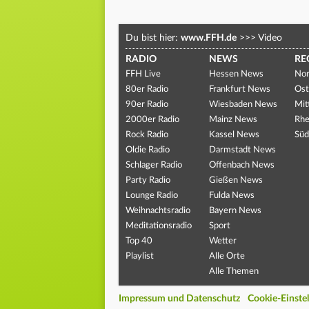
Du bist hier:
www.FFH.de
>>>
Video
RADIO
NEWS
RE
FFH Live
Hessen News
Nor
80er Radio
Frankfurt News
Ost
90er Radio
Wiesbaden News
Mit
2000er Radio
Mainz News
Rhe
Rock Radio
Kassel News
Süd
Oldie Radio
Darmstadt News
Schlager Radio
Offenbach News
Party Radio
Gießen News
Lounge Radio
Fulda News
Weihnachtsradio
Bayern News
Meditationsradio
Sport
Top 40
Wetter
Playlist
Alle Orte
Alle Themen
Impressum und Datenschutz
Cookie-Einste