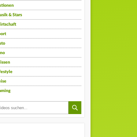
ktionen
sik & Stars
rtschaft
ort
uto
ino
issen
festyle
ise
aming