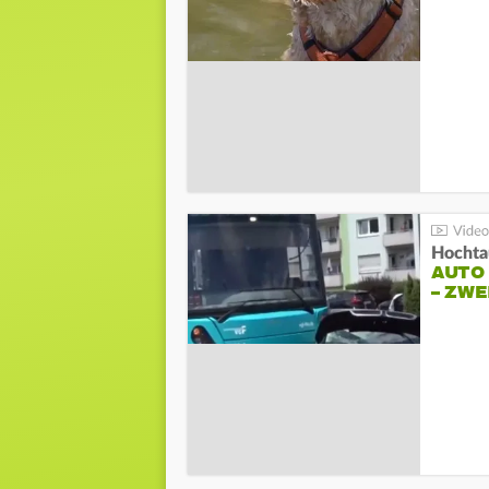
Hochta
AUTO
– ZW