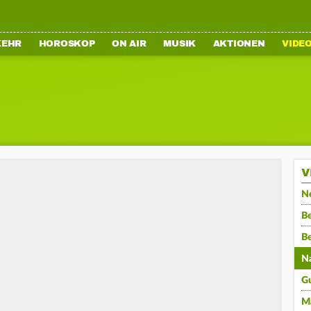
KEHR
HOROSKOP
ON AIR
MUSIK
AKTIONEN
VIDE
V
N
Be
B
N
G
M