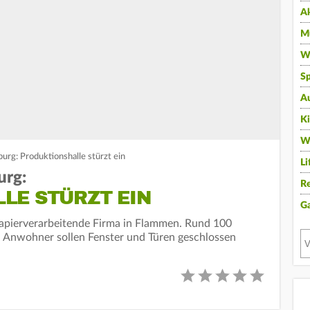
A
Mu
Wi
Sp
A
K
W
urg: Produktionshalle stürzt ein
Li
urg:
Re
LE STÜRZT EIN
G
 papierverarbeitende Firma in Flammen. Rund 100
, Anwohner sollen Fenster und Türen geschlossen