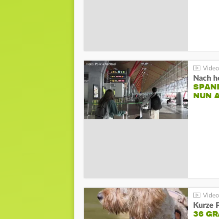
Nach he
SPAN
NUN 
Kurze P
36 G