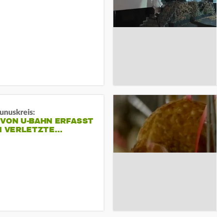
unuskreis:
 VON U-BAHN ERFASST
EI VERLETZTE…