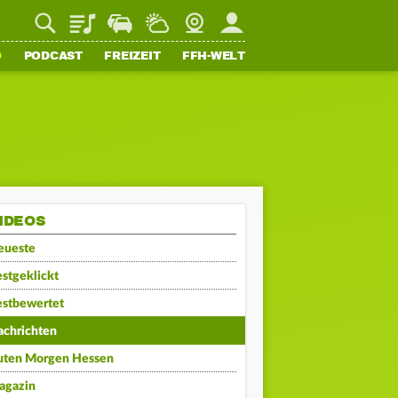
Playlist
Staupilot
Wetter
Webcam
Mein FFH
O
PODCAST
FREIZEIT
FFH-WELT
IDEOS
eueste
stgeklickt
estbewertet
achrichten
uten Morgen Hessen
agazin