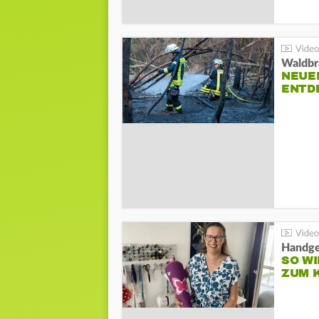
Waldbr
NEUE
ENTD
Handge
SO WI
ZUM 