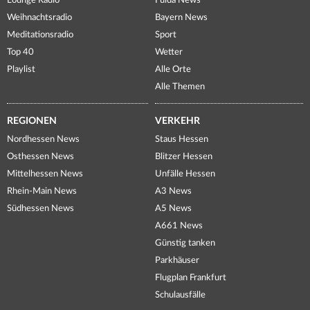
Lounge Radio
Fulda News
Weihnachtsradio
Bayern News
Meditationsradio
Sport
Top 40
Wetter
Playlist
Alle Orte
Alle Themen
REGIONEN
VERKEHR
Nordhessen News
Staus Hessen
Osthessen News
Blitzer Hessen
Mittelhessen News
Unfälle Hessen
Rhein-Main News
A3 News
Südhessen News
A5 News
A661 News
Günstig tanken
Parkhäuser
Flugplan Frankfurt
Schulausfälle