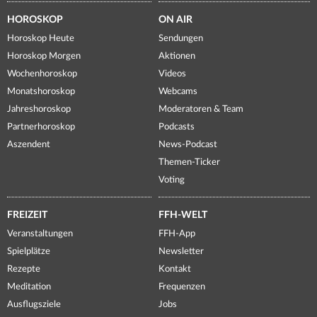
HOROSKOP
ON AIR
Horoskop Heute
Sendungen
Horoskop Morgen
Aktionen
Wochenhoroskop
Videos
Monatshoroskop
Webcams
Jahreshoroskop
Moderatoren & Team
Partnerhoroskop
Podcasts
Aszendent
News-Podcast
Themen-Ticker
Voting
FREIZEIT
FFH-WELT
Veranstaltungen
FFH-App
Spielplätze
Newsletter
Rezepte
Kontakt
Meditation
Frequenzen
Ausflugsziele
Jobs