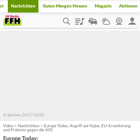
et
Nachrichten
Guten Morgen Hessen
Magazin
Aktionen
Playlist
Staupilot
Wetter
Webcam
Mein
© glomex, 06.07.2026
Video
>
Nachrichten
>
Europe Today: Angriff auf Kyjiw, EU-Erweiterung
und Proteste gegen die AfD
Europe Today: