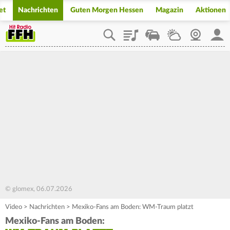
et
Nachrichten
Guten Morgen Hessen
Magazin
Aktionen
Playlist
Staupilot
Wetter
Webcam
Mein
© glomex, 06.07.2026
Video
>
Nachrichten
>
Mexiko-Fans am Boden: WM-Traum platzt
Mexiko-Fans am Boden: