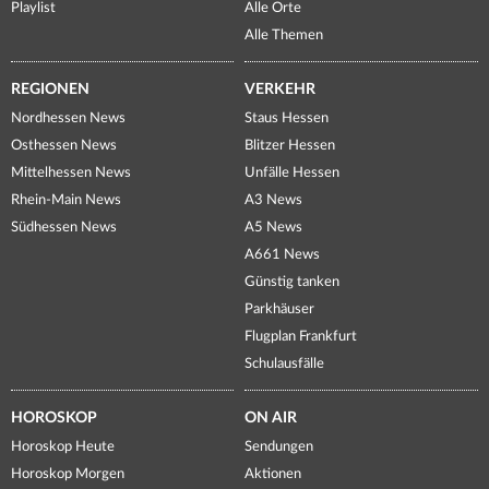
Playlist
Alle Orte
Alle Themen
REGIONEN
VERKEHR
Nordhessen News
Staus Hessen
Osthessen News
Blitzer Hessen
Mittelhessen News
Unfälle Hessen
Rhein-Main News
A3 News
Südhessen News
A5 News
A661 News
Günstig tanken
Parkhäuser
Flugplan Frankfurt
Schulausfälle
HOROSKOP
ON AIR
Horoskop Heute
Sendungen
Horoskop Morgen
Aktionen