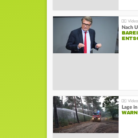
Nach Un
BAREI
NTSC
WARN