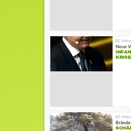
Neue V
INFA
KRIS
Brände
SCHÄ