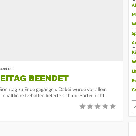
A
Mu
Wi
Sp
A
K
W
 beendet
Li
EITAG BEENDET
Re
 Sonntag zu Ende gegangen. Dabei wurde vor allem
G
inhaltliche Debatten lieferte sich die Partei nicht.