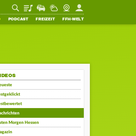
Playlist
Staupilot
Wetter
Webcam
Mein FFH
O
PODCAST
FREIZEIT
FFH-WELT
IDEOS
eueste
stgeklickt
estbewertet
achrichten
uten Morgen Hessen
agazin