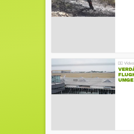
VERD
FLUGH
UMGE