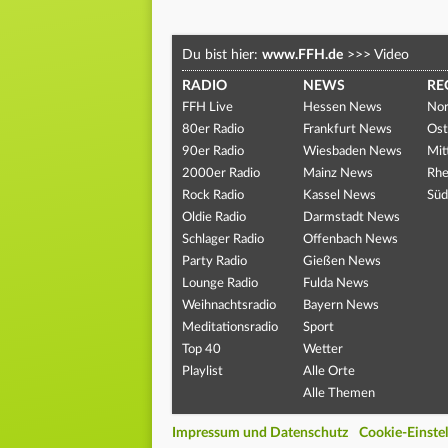
Du bist hier:
www.FFH.de
>>>
Video
RADIO
NEWS
RE
FFH Live
Hessen News
Nor
80er Radio
Frankfurt News
Ost
90er Radio
Wiesbaden News
Mit
2000er Radio
Mainz News
Rhe
Rock Radio
Kassel News
Süd
Oldie Radio
Darmstadt News
Schlager Radio
Offenbach News
Party Radio
Gießen News
Lounge Radio
Fulda News
Weihnachtsradio
Bayern News
Meditationsradio
Sport
Top 40
Wetter
Playlist
Alle Orte
Alle Themen
Impressum und Datenschutz
Cookie-Einste