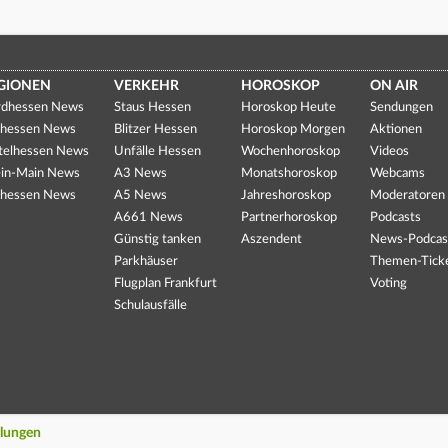
GIONEN
VERKEHR
HOROSKOP
ON AIR
dhessen News
Staus Hessen
Horoskop Heute
Sendungen
hessen News
Blitzer Hessen
Horoskop Morgen
Aktionen
telhessen News
Unfälle Hessen
Wochenhoroskop
Videos
in-Main News
A3 News
Monatshoroskop
Webcams
hessen News
A5 News
Jahreshoroskop
Moderatoren
A661 News
Partnerhoroskop
Podcasts
Günstig tanken
Aszendent
News-Podcas
Parkhäuser
Themen-Tick
Flugplan Frankfurt
Voting
Schulausfälle
llungen