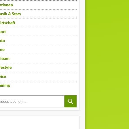
ktionen
sik & Stars
rtschaft
ort
uto
ino
issen
festyle
ise
aming