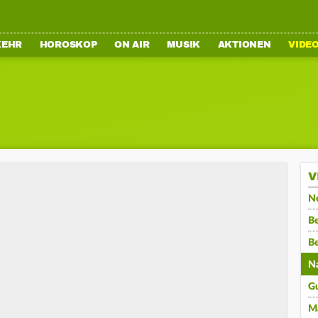
KEHR
HOROSKOP
ON AIR
MUSIK
AKTIONEN
VIDE
V
N
Be
B
N
G
M