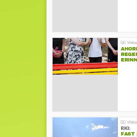
AHOR
REGE
ERIN
BEIM 
RKI:
FAST 