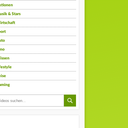
ktionen
sik & Stars
rtschaft
ort
uto
ino
issen
festyle
ise
aming