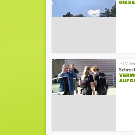
DIES
Schreck
VERM
AUFG