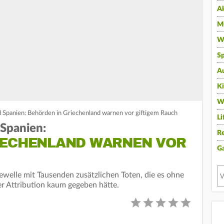
A
Mu
Wi
Sp
A
K
W
d Spanien: Behörden in Griechenland warnen vor giftigem Rauch
Li
 Spanien:
Re
IECHENLAND WARNEN VOR
G
ewelle mit Tausenden zusätzlichen Toten, die es ohne
 Attribution kaum gegeben hätte.