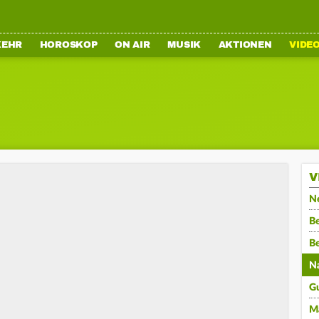
KEHR
HOROSKOP
ON AIR
MUSIK
AKTIONEN
VIDE
V
N
Be
B
N
G
M