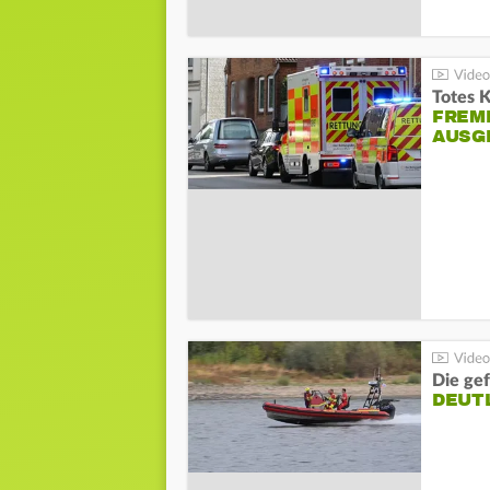
Totes 
FREM
AUSG
Die gef
DEUT