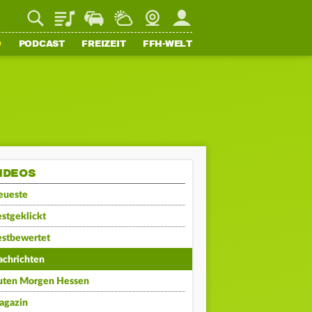
Playlist
Staupilot
Wetter
Webcam
Mein FFH
O
PODCAST
FREIZEIT
FFH-WELT
IDEOS
eueste
stgeklickt
estbewertet
achrichten
uten Morgen Hessen
agazin