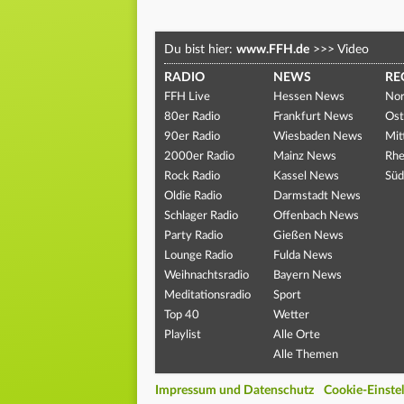
Du bist hier:
www.FFH.de
>>>
Video
RADIO
NEWS
RE
FFH Live
Hessen News
Nor
80er Radio
Frankfurt News
Ost
90er Radio
Wiesbaden News
Mit
2000er Radio
Mainz News
Rhe
Rock Radio
Kassel News
Süd
Oldie Radio
Darmstadt News
Schlager Radio
Offenbach News
Party Radio
Gießen News
Lounge Radio
Fulda News
Weihnachtsradio
Bayern News
Meditationsradio
Sport
Top 40
Wetter
Playlist
Alle Orte
Alle Themen
Impressum und Datenschutz
Cookie-Einste