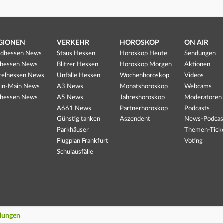
GIONEN
VERKEHR
HOROSKOP
ON AIR
dhessen News
Staus Hessen
Horoskop Heute
Sendungen
hessen News
Blitzer Hessen
Horoskop Morgen
Aktionen
telhessen News
Unfälle Hessen
Wochenhoroskop
Videos
in-Main News
A3 News
Monatshoroskop
Webcams
hessen News
A5 News
Jahreshoroskop
Moderatoren
A661 News
Partnerhoroskop
Podcasts
Günstig tanken
Aszendent
News-Podcas
Parkhäuser
Themen-Tick
Flugplan Frankfurt
Voting
Schulausfälle
llungen