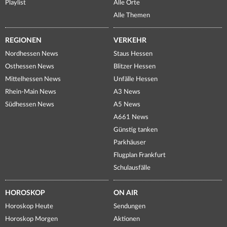
Playlist
Alle Orte
Alle Themen
REGIONEN
VERKEHR
Nordhessen News
Staus Hessen
Osthessen News
Blitzer Hessen
Mittelhessen News
Unfälle Hessen
Rhein-Main News
A3 News
Südhessen News
A5 News
A661 News
Günstig tanken
Parkhäuser
Flugplan Frankfurt
Schulausfälle
HOROSKOP
ON AIR
Horoskop Heute
Sendungen
Horoskop Morgen
Aktionen