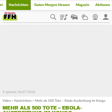
et
Nachrichten
Guten Morgen Hessen
Magazin
Aktionen
Playlist
Staupilot
Wetter
Webcam
Mein
© glomex, 06.07.2026
Video
>
Nachrichten
>
Mehr als 500 Tote – Ebola-Ausbreitung im Kongo
MEHR ALS 500 TOTE – EBOLA-