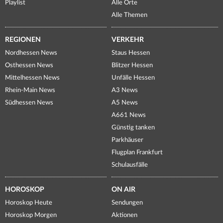
Playlist
Alle Orte
Alle Themen
REGIONEN
VERKEHR
Nordhessen News
Staus Hessen
Osthessen News
Blitzer Hessen
Mittelhessen News
Unfälle Hessen
Rhein-Main News
A3 News
Südhessen News
A5 News
A661 News
Günstig tanken
Parkhäuser
Flugplan Frankfurt
Schulausfälle
HOROSKOP
ON AIR
Horoskop Heute
Sendungen
Horoskop Morgen
Aktionen