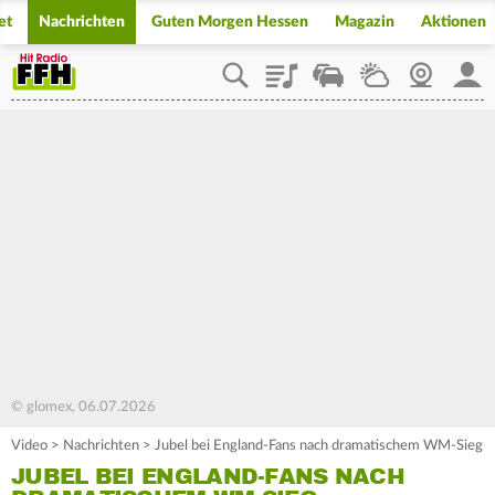
et
Nachrichten
Guten Morgen Hessen
Magazin
Aktionen
Playlist
Staupilot
Wetter
Webcam
Mein
© glomex, 06.07.2026
Video
>
Nachrichten
>
Jubel bei England-Fans nach dramatischem WM-Sieg
JUBEL BEI ENGLAND-FANS NACH