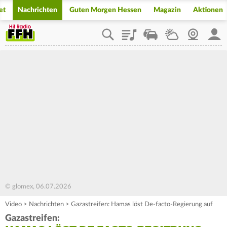
et
Nachrichten
Guten Morgen Hessen
Magazin
Aktionen
Playlist
Staupilot
Wetter
Webcam
Mein
© glomex, 06.07.2026
Video
>
Nachrichten
>
Gazastreifen: Hamas löst De-facto-Regierung auf
Gazastreifen: