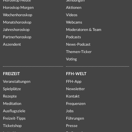
Horoskop Heute
Sendungen
Horoskop Morgen
Aktionen
Wochenhoroskop
Videos
Monatshoroskop
Webcams
Jahreshoroskop
Moderatoren & Team
Partnerhoroskop
Podcasts
Aszendent
News-Podcast
Themen-Ticker
Voting
FREIZEIT
FFH-WELT
Veranstaltungen
FFH-App
Spielplätze
Newsletter
Rezepte
Kontakt
Meditation
Frequenzen
Ausflugsziele
Jobs
Freizeit-Tipps
Führungen
Ticketshop
Presse