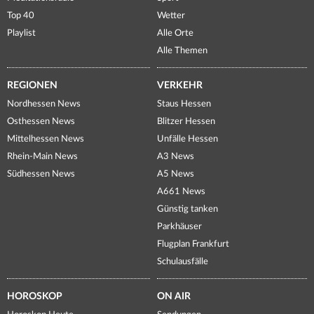
Top 40
Wetter
Playlist
Alle Orte
Alle Themen
REGIONEN
VERKEHR
Nordhessen News
Staus Hessen
Osthessen News
Blitzer Hessen
Mittelhessen News
Unfälle Hessen
Rhein-Main News
A3 News
Südhessen News
A5 News
A661 News
Günstig tanken
Parkhäuser
Flugplan Frankfurt
Schulausfälle
HOROSKOP
ON AIR