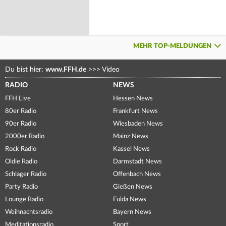
MEHR TOP-MELDUNGEN
Du bist hier:
www.FFH.de
>>>
Video
RADIO
NEWS
FFH Live
Hessen News
80er Radio
Frankfurt News
90er Radio
Wiesbaden News
2000er Radio
Mainz News
Rock Radio
Kassel News
Oldie Radio
Darmstadt News
Schlager Radio
Offenbach News
Party Radio
Gießen News
Lounge Radio
Fulda News
Weihnachtsradio
Bayern News
Meditationsradio
Sport