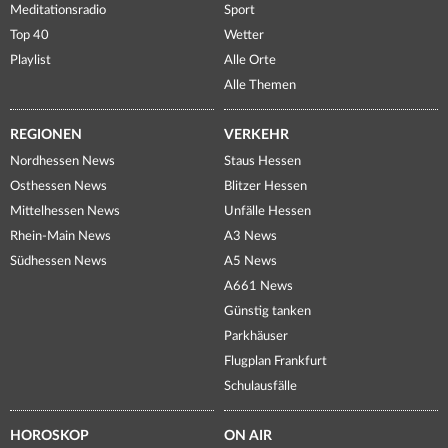
Meditationsradio
Sport
Top 40
Wetter
Playlist
Alle Orte
Alle Themen
REGIONEN
VERKEHR
Nordhessen News
Staus Hessen
Osthessen News
Blitzer Hessen
Mittelhessen News
Unfälle Hessen
Rhein-Main News
A3 News
Südhessen News
A5 News
A661 News
Günstig tanken
Parkhäuser
Flugplan Frankfurt
Schulausfälle
HOROSKOP
ON AIR