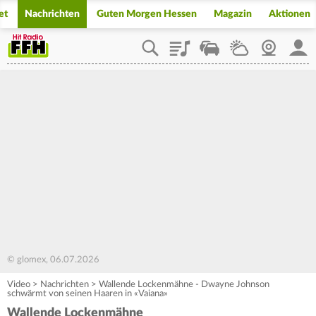
et
Nachrichten
Guten Morgen Hessen
Magazin
Aktionen
Playlist
Staupilot
Wetter
Webcam
Mein
© glomex, 06.07.2026
Video
>
Nachrichten
>
Wallende Lockenmähne - Dwayne Johnson
schwärmt von seinen Haaren in «Vaiana»
Wallende Lockenmähne