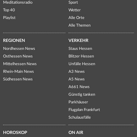
Meditationsradio
Sport
Top 40
Wetter
Playlist
Alle Orte
Alle Themen
REGIONEN
VERKEHR
Nordhessen News
Staus Hessen
Osthessen News
Blitzer Hessen
Mittelhessen News
Unfälle Hessen
Rhein-Main News
A3 News
Südhessen News
A5 News
A661 News
Günstig tanken
Parkhäuser
Flugplan Frankfurt
Schulausfälle
HOROSKOP
ON AIR