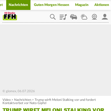
et
Nachrichten
Guten Morgen Hessen
Magazin
Aktionen
Playlist
Staupilot
Wetter
Webcam
Mein
© glomex, 06.07.2026
Video
>
Nachrichten
>
Trump wirft Meloni Stalking vor und fordert
Kontaktverbot vor Nato-Gipfel
TRUMP WIRFT MELONI STALKING VOR