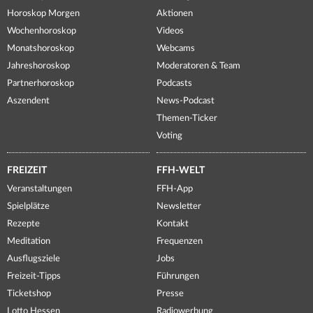
Horoskop Morgen
Aktionen
Wochenhoroskop
Videos
Monatshoroskop
Webcams
Jahreshoroskop
Moderatoren & Team
Partnerhoroskop
Podcasts
Aszendent
News-Podcast
Themen-Ticker
Voting
FREIZEIT
FFH-WELT
Veranstaltungen
FFH-App
Spielplätze
Newsletter
Rezepte
Kontakt
Meditation
Frequenzen
Ausflugsziele
Jobs
Freizeit-Tipps
Führungen
Ticketshop
Presse
Lotto Hessen
Radiowerbung