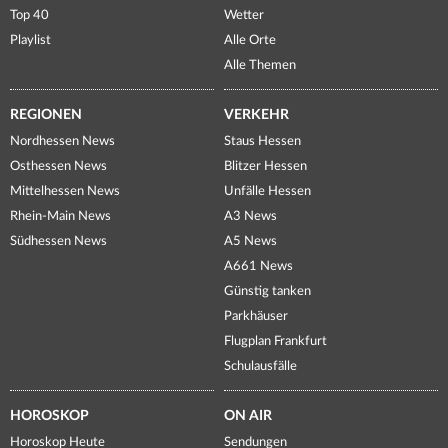
Top 40
Wetter
Playlist
Alle Orte
Alle Themen
REGIONEN
VERKEHR
Nordhessen News
Staus Hessen
Osthessen News
Blitzer Hessen
Mittelhessen News
Unfälle Hessen
Rhein-Main News
A3 News
Südhessen News
A5 News
A661 News
Günstig tanken
Parkhäuser
Flugplan Frankfurt
Schulausfälle
HOROSKOP
ON AIR
Horoskop Heute
Sendungen