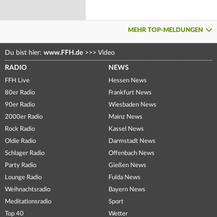
MEHR TOP-MELDUNGEN
Du bist hier:
www.FFH.de
>>>
Video
RADIO
NEWS
FFH Live
Hessen News
80er Radio
Frankfurt News
90er Radio
Wiesbaden News
2000er Radio
Mainz News
Rock Radio
Kassel News
Oldie Radio
Darmstadt News
Schlager Radio
Offenbach News
Party Radio
Gießen News
Lounge Radio
Fulda News
Weihnachtsradio
Bayern News
Meditationsradio
Sport
Top 40
Wetter