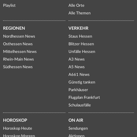
Playlist
Alle Orte
Alle Themen
REGIONEN
VERKEHR
Nordhessen News
Staus Hessen
Osthessen News
Blitzer Hessen
Mittelhessen News
Unfälle Hessen
Rhein-Main News
A3 News
Südhessen News
A5 News
A661 News
Günstig tanken
Parkhäuser
Flugplan Frankfurt
Schulausfälle
HOROSKOP
ON AIR
Horoskop Heute
Sendungen
Horoskop Morgen
Aktionen