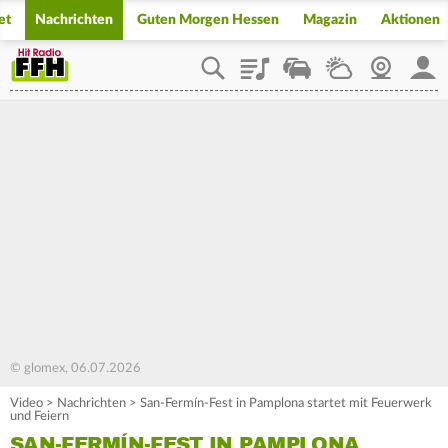
et
Nachrichten
Guten Morgen Hessen
Magazin
Aktionen
Playlist
Staupilot
Wetter
Webcam
Mein
© glomex, 06.07.2026
Video
>
Nachrichten
>
San-Fermín-Fest in Pamplona startet mit Feuerwerk
und Feiern
SAN-FERMÍN-FEST IN PAMPLONA