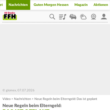
et
Nachrichten
Guten Morgen Hessen
Magazin
Aktionen
Playlist
Staupilot
Wetter
Webcam
Mein
© glomex, 07.07.2026
Video
>
Nachrichten
>
Neue Regeln beim Elterngeld: Das ist geplant
Neue Regeln beim Elterngeld: