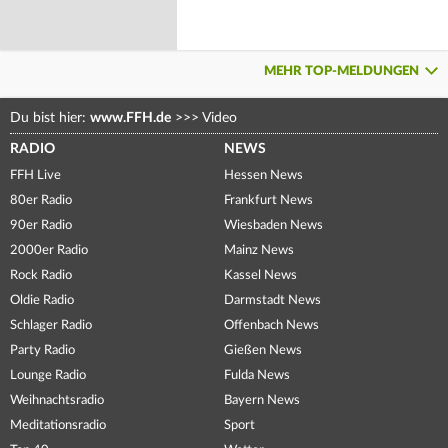
MEHR TOP-MELDUNGEN
Du bist hier:
www.FFH.de
>>>
Video
RADIO
NEWS
FFH Live
Hessen News
80er Radio
Frankfurt News
90er Radio
Wiesbaden News
2000er Radio
Mainz News
Rock Radio
Kassel News
Oldie Radio
Darmstadt News
Schlager Radio
Offenbach News
Party Radio
Gießen News
Lounge Radio
Fulda News
Weihnachtsradio
Bayern News
Meditationsradio
Sport