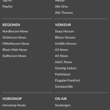
Top 40
Wetter
Playlist
Alle Orte
Alle Themen
REGIONEN
VERKEHR
Nordhessen News
Staus Hessen
Osthessen News
Blitzer Hessen
Mittelhessen News
Unfälle Hessen
Rhein-Main News
A3 News
Südhessen News
A5 News
A661 News
Günstig tanken
Parkhäuser
Flugplan Frankfurt
Schulausfälle
HOROSKOP
ON AIR
Horoskop Heute
Sendungen