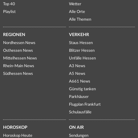
Top 40
Wetter
Playlist
Alle Orte
Alle Themen
REGIONEN
VERKEHR
Nordhessen News
Staus Hessen
Osthessen News
Blitzer Hessen
Mittelhessen News
Unfälle Hessen
Rhein-Main News
A3 News
Südhessen News
A5 News
A661 News
Günstig tanken
Parkhäuser
Flugplan Frankfurt
Schulausfälle
HOROSKOP
ON AIR
Horoskop Heute
Sendungen