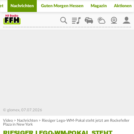
et
Nachrichten
Guten Morgen Hessen
Magazin
Aktionen
Playlist
Staupilot
Wetter
Webcam
Mein
© glomex, 07.07.2026
Video
>
Nachrichten
>
Riesiger Lego-WM-Pokal steht jetzt am Rockefeller
Plaza in New York
RIESIGER LEGO-WM-POKAL STEHT