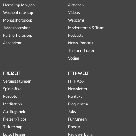
Horoskop Morgen
Aktionen
Wochenhoroskop
Videos
Monatshoroskop
Webcams
Jahreshoroskop
Moderatoren & Team
Partnerhoroskop
Podcasts
Aszendent
News-Podcast
Themen-Ticker
Voting
FREIZEIT
FFH-WELT
Veranstaltungen
FFH-App
Spielplätze
Newsletter
Rezepte
Kontakt
Meditation
Frequenzen
Ausflugsziele
Jobs
Freizeit-Tipps
Führungen
Ticketshop
Presse
Lotto Hessen
Radiowerbung