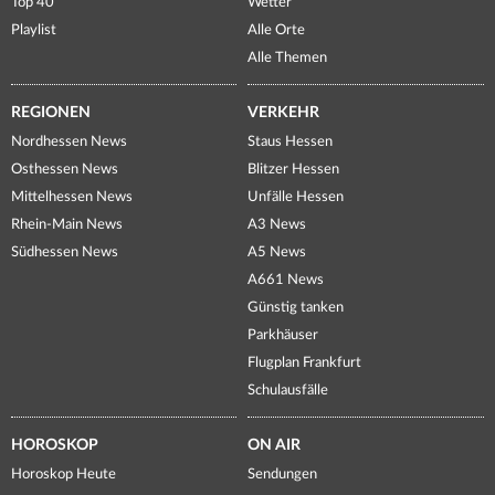
Top 40
Wetter
Playlist
Alle Orte
Alle Themen
REGIONEN
VERKEHR
Nordhessen News
Staus Hessen
Osthessen News
Blitzer Hessen
Mittelhessen News
Unfälle Hessen
Rhein-Main News
A3 News
Südhessen News
A5 News
A661 News
Günstig tanken
Parkhäuser
Flugplan Frankfurt
Schulausfälle
HOROSKOP
ON AIR
Horoskop Heute
Sendungen