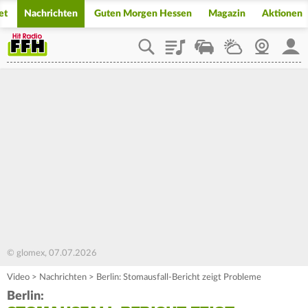
et
Nachrichten
Guten Morgen Hessen
Magazin
Aktionen
Playlist
Staupilot
Wetter
Webcam
Mein
© glomex, 07.07.2026
Video
>
Nachrichten
>
Berlin: Stomausfall-Bericht zeigt Probleme
Berlin: