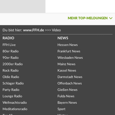
MEHR TOP-MELDUNGEN
Du bist hier:
www.FFH.de
>>>
Video
RADIO
NEWS
FFH Live
Hessen News
80er Radio
Frankfurt News
90er Radio
Wiesbaden News
2000er Radio
Mainz News
Rock Radio
Kassel News
Oldie Radio
Darmstadt News
Schlager Radio
Offenbach News
Party Radio
Gießen News
Lounge Radio
Fulda News
Weihnachtsradio
Bayern News
Meditationsradio
Sport