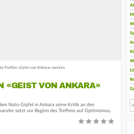
A
Mu
Wi
Sp
A
K
W
ato-Treffen «Geist von Ankara» wecken
Li
Re
N «GEIST VON ANKARA»
G
em Nato-Gipfel in Ankara seine Kritik an den
nzler setzt vor Beginn des Treffens auf Optimismus.