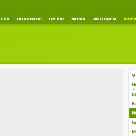
KEHR
HOROSKOP
ON AIR
MUSIK
AKTIONEN
VIDE
V
N
Be
B
N
G
M