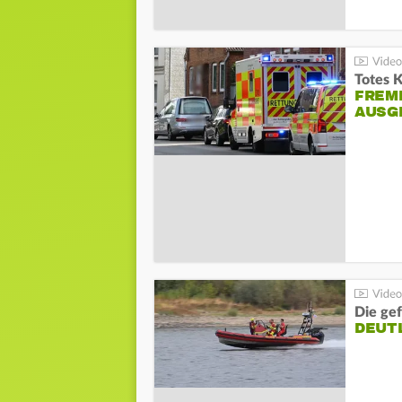
Totes 
FREM
AUSG
Die gef
DEUT