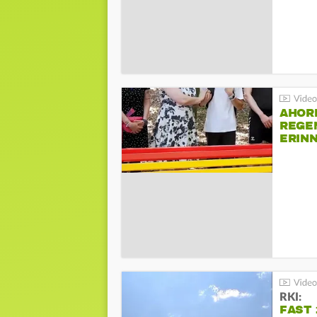
AHOR
REGE
ERIN
BEIM 
RKI:
FAST 