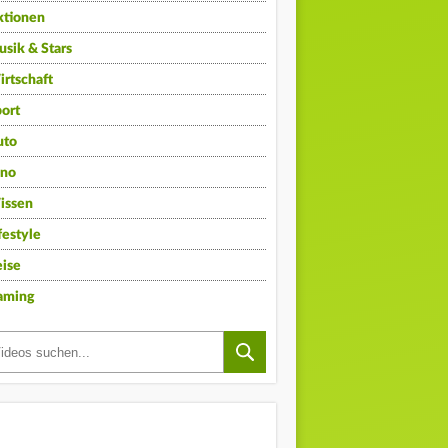
ktionen
sik & Stars
rtschaft
ort
uto
ino
issen
festyle
ise
aming