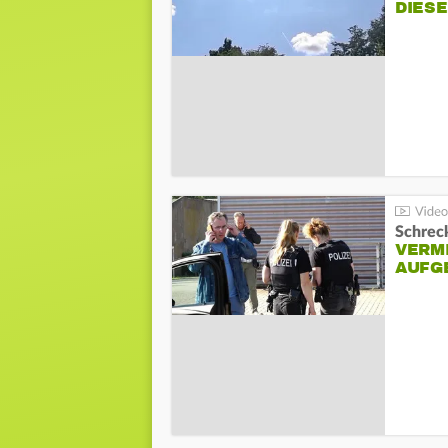
DIES
Schreck
VERM
AUFG