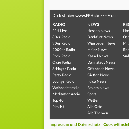
Du bist hier:
www.FFH.de
>>>
Video
RADIO
NEWS
RE
FFH Live
Hessen News
Nor
80er Radio
Frankfurt News
Ost
90er Radio
Wiesbaden News
Mit
2000er Radio
Mainz News
Rhe
Rock Radio
Kassel News
Süd
Oldie Radio
Darmstadt News
Schlager Radio
Offenbach News
Party Radio
Gießen News
Lounge Radio
Fulda News
Weihnachtsradio
Bayern News
Meditationsradio
Sport
Top 40
Wetter
Playlist
Alle Orte
Alle Themen
Impressum und Datenschutz
Cookie-Einste