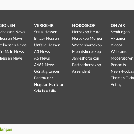
GIONEN
VERKEHR
HOROSKOP
ON AIR
dhessen News
Staus Hessen
Horoskop Heute
Sendungen
hessen News
Blitzer Hessen
Horoskop Morgen
Aktionen
telhessen News
Unfälle Hessen
Wochenhoroskop
Videos
in-Main News
A3 News
Monatshoroskop
Webcams
hessen News
A5 News
Jahreshoroskop
Moderatoren
A661 News
Partnerhoroskop
Podcasts
Günstig tanken
Aszendent
News-Podcas
Parkhäuser
Themen-Tick
Flugplan Frankfurt
Voting
Schulausfälle
llungen