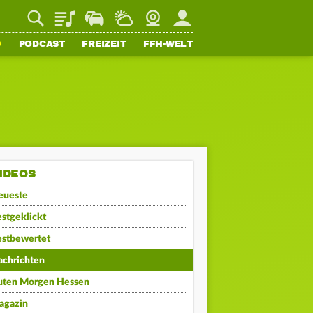
Playlist
Staupilot
Wetter
Webcam
Mein FFH
O
PODCAST
FREIZEIT
FFH-WELT
IDEOS
eueste
stgeklickt
estbewertet
achrichten
uten Morgen Hessen
agazin