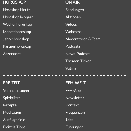
HOROSKOP
ON AIR
Horoskop Heute
Sendungen
Horoskop Morgen
Aktionen
Wochenhoroskop
Videos
Monatshoroskop
Webcams
Jahreshoroskop
Moderatoren & Team
Partnerhoroskop
Podcasts
Aszendent
News-Podcast
Themen-Ticker
Voting
FREIZEIT
FFH-WELT
Veranstaltungen
FFH-App
Spielplätze
Newsletter
Rezepte
Kontakt
Meditation
Frequenzen
Ausflugsziele
Jobs
Freizeit-Tipps
Führungen