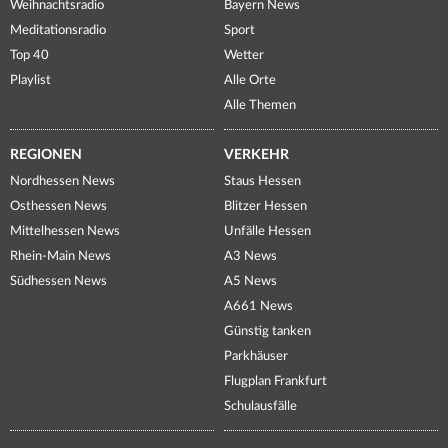
Weihnachtsradio
Bayern News
Meditationsradio
Sport
Top 40
Wetter
Playlist
Alle Orte
Alle Themen
REGIONEN
VERKEHR
Nordhessen News
Staus Hessen
Osthessen News
Blitzer Hessen
Mittelhessen News
Unfälle Hessen
Rhein-Main News
A3 News
Südhessen News
A5 News
A661 News
Günstig tanken
Parkhäuser
Flugplan Frankfurt
Schulausfälle