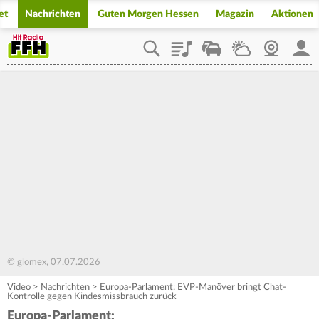
et
Nachrichten
Guten Morgen Hessen
Magazin
Aktionen
Playlist
Staupilot
Wetter
Webcam
Mein
© glomex, 07.07.2026
Video
>
Nachrichten
>
Europa-Parlament: EVP-Manöver bringt Chat-
Kontrolle gegen Kindesmissbrauch zurück
Europa-Parlament: